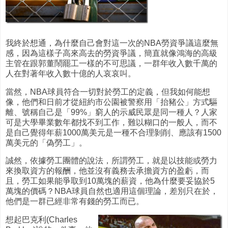
我終於想通，為什麼自己會對這一次的NBA勞資爭議這麼無
感，因為這樣子高來高去的勞資爭議，簡直就像鴻海的高級
主管在跟郭董鬧罷工一樣的不可思議，一群年收入數千萬的
人在對著年收入數十億的人哀哀叫。
當然，NBA球員符合一切對於勞工的定義，但我如何能想
像，他們和日前才從紐約市公園被警察用「抬豬公」方式驅
離、號稱自己是「99%」窮人的示威民眾是同一種人？人家
可是大學畢業數年都找不到工作，難以糊口的一般人，而不
是自己覺得年薪1000萬美元是一種不合理剝削、應該有1500
萬美元的「偽勞工」。
誠然，依據勞工團體的說法，所謂勞工，就是以技能或勞力
來換取資方的報酬，他並沒有義務去承擔資方的盈虧，而
且，勞工如果能爭取到10萬塊的薪資，他為什麼要妥協於5
萬塊的價碼？NBA球員自然也適用這個理論，差別只在於，
他們是一群已經非常有錢的勞工而已。
想起巴克利(Charles