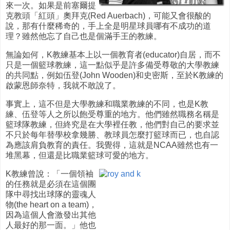
來一次。如果是前塞爾提
克教頭「紅頭」奧拜克(Red Auerbach)，可能又會很酸的
說，那有什麼稀奇的，手上全是明星球員哪有不成功的道
理？雖然他忘了自己也是個滿手王的教練。
無論如何，K教練基本上以一個教育者(educator)自居，而不
只是一個籃球教練，這一點似乎是許多備受尊敬的大學教練
的共同點，例如伍登(John Wooden)和史密斯，至於K教練的
啟蒙恩師奈特，我就不敢說了。
事實上，這不但是大學教練和職業教練的不同，也是K教
練、伍登等人之所以飽受尊重的地方。他們雖然職務名稱是
籃球隊教練，但終究是在大學裡任教，他們對自己的要求並
不只於每年替學校拿幾勝、教球員怎麼打籃球而已，也自認
為應該肩負教育的責任。我覺得，這就是NCAA雖然也有一
堆黑幕，但還是比職業籃球可愛的地方。
K教練曾說：「一個領袖
的任務就是必須在這個團
隊中尋找出球隊的靈魂人
物(the heart on a team)，
因為這個人會激發出其他
人最好的那一面。」他也