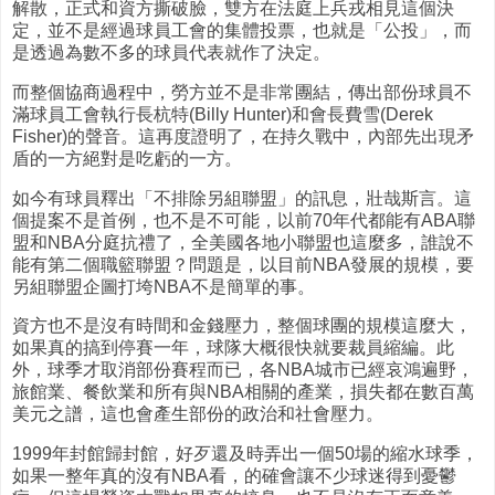
解散，正式和資方撕破臉，雙方在法庭上兵戎相見這個決
定，並不是經過球員工會的集體投票，也就是「公投」，而
是透過為數不多的球員代表就作了決定。
而整個協商過程中，勞方並不是非常團結，傳出部份球員不
滿球員工會執行長杭特(Billy Hunter)和會長費雪(Derek
Fisher)的聲音。這再度證明了，在持久戰中，內部先出現矛
盾的一方絕對是吃虧的一方。
如今有球員釋出「不排除另組聯盟」的訊息，壯哉斯言。這
個提案不是首例，也不是不可能，以前70年代都能有ABA聯
盟和NBA分庭抗禮了，全美國各地小聯盟也這麼多，誰說不
能有第二個職籃聯盟？問題是，以目前NBA發展的規模，要
另組聯盟企圖打垮NBA不是簡單的事。
資方也不是沒有時間和金錢壓力，整個球團的規模這麼大，
如果真的搞到停賽一年，球隊大概很快就要裁員縮編。此
外，球季才取消部份賽程而已，各NBA城市已經哀鴻遍野，
旅館業、餐飲業和所有與NBA相關的產業，損失都在數百萬
美元之譜，這也會產生部份的政治和社會壓力。
1999年封館歸封館，好歹還及時弄出一個50場的縮水球季，
如果一整年真的沒有NBA看，的確會讓不少球迷得到憂鬱