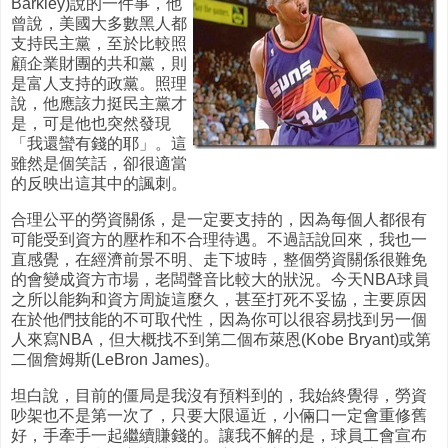
Barkley)說的一件事，他
曾說，美國大多數黑人都
支持民主黨，至於比較照
顧企業財團的共和黨，則
是富人支持的政黨。照理
說，他應該力挺民主黨才
是，可是他也突然發現
「我還蠻有錢的耶」。這
雖然是個笑話，卻很適當
的反映出這其中的諷刺。
合理公平的勞資關係，是一定要支持的，因為每個人都很有
可能受到資方的壓柞和不合理待遇。不過話說回來，我也一
直感覺，在經濟前景不明、走下坡時，整個勞資關係很難免
的會變成資方市場，老闆聲音比較大的狀況。今天NBA球員
之所以能夠和資方周旋這麼久，甚至打死不妥協，主要原因
在於他們技能的不可取代性，因為你可以很容易找到另一個
人來寫NBA，但大概找不到第二個布萊恩(Kobe Bryant)或第
二個詹姆斯(LeBron James)。
坦白說，目前的僵局是我沒有預料到的，我始終覺得，勞資
吵架也不是第一次了，只要大限逼近，小倆口一定會重修舊
好，手牽手一起繼續賺錢的。讓我不解的是，球員工會宣布