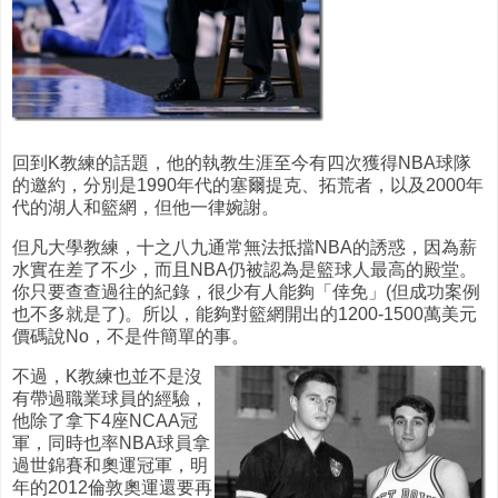
回到K教練的話題，他的執教生涯至今有四次獲得NBA球隊
的邀約，分別是1990年代的塞爾提克、拓荒者，以及2000年
代的湖人和籃網，但他一律婉謝。
但凡大學教練，十之八九通常無法抵擋NBA的誘惑，因為薪
水實在差了不少，而且NBA仍被認為是籃球人最高的殿堂。
你只要查查過往的紀錄，很少有人能夠「倖免」(但成功案例
也不多就是了)。所以，能夠對籃網開出的1200-1500萬美元
價碼說No，不是件簡單的事。
不過，K教練也並不是沒
有帶過職業球員的經驗，
他除了拿下4座NCAA冠
軍，同時也率NBA球員拿
過世錦賽和奧運冠軍，明
年的2012倫敦奧運還要再