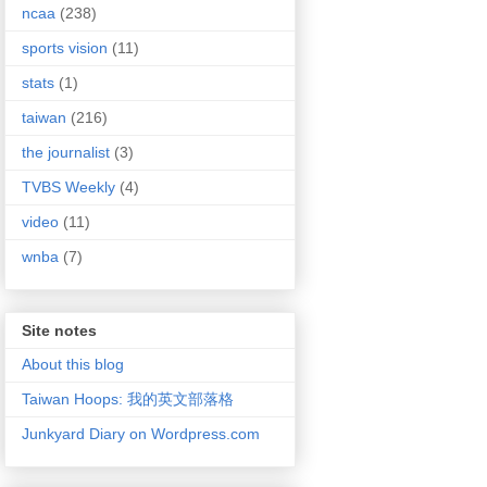
ncaa
(238)
sports vision
(11)
stats
(1)
taiwan
(216)
the journalist
(3)
TVBS Weekly
(4)
video
(11)
wnba
(7)
Site notes
About this blog
Taiwan Hoops: 我的英文部落格
Junkyard Diary on Wordpress.com