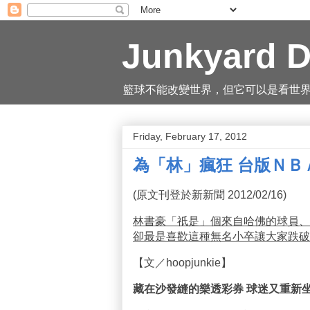
Junkyard D
籃球不能改變世界，但它可以是看世界的一
Friday, February 17, 2012
為「林」瘋狂 台版ＮＢ
(原文刊登於新新聞 2012/02/16)
林書豪「祇是」個來自哈佛的球員、
卻最是喜歡這種無名小卒讓大家跌破眼鏡
【文／hoopjunkie】
藏在沙發縫的樂透彩券 球迷又重新