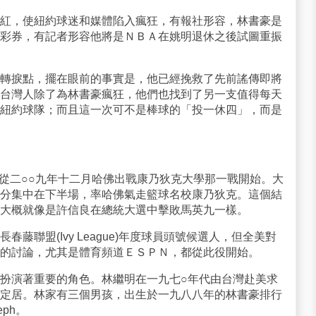
紅，使紐約球迷和媒體陷入瘋狂，有報社形容，林書豪是
彩券，有記者形容他將是ＮＢＡ在姚明退休之後試圖重振
轉捩點，擺在眼前的事實是，他已經挽救了先前謠傳即將
台灣人除了為林書豪瘋狂，他們也找到了另一支值得每天
紐約球隊；而且這一次可不是棒球的「投一休四」，而是
一切要從二○○九年十二月哈佛出戰康乃狄克大學那一戰開始。大
分集中在下半場，率哈佛氣走籃球名校康乃狄克。這個結
大概就像是許信良在總統大選中擊敗馬英九一樣。
藤聯盟(Ivy League)年度球員頭號候選人，但全美對
的討論，尤其是體育頻道ＥＳＰＮ，都從此役開始。
扮演著重要的角色。林繼明在一九七○年代由台灣赴美求
定居。林家有三個男孩，出生於一九八八年的林書豪排行
ph。