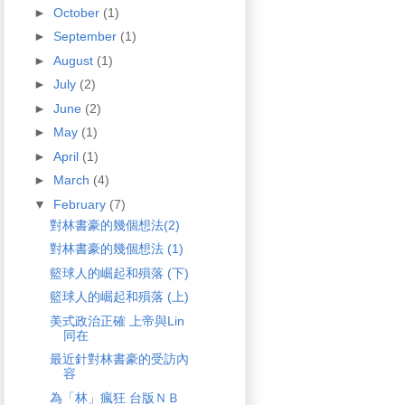
►
October
(1)
►
September
(1)
►
August
(1)
►
July
(2)
►
June
(2)
►
May
(1)
►
April
(1)
►
March
(4)
▼
February
(7)
對林書豪的幾個想法(2)
對林書豪的幾個想法 (1)
籃球人的崛起和殞落 (下)
籃球人的崛起和殞落 (上)
美式政治正確 上帝與Lin
同在
最近針對林書豪的受訪內
容
為「林」瘋狂 台版ＮＢ