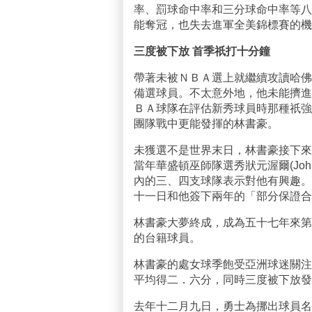
率、罰球命中率和三分球命中率等八
能奪冠，也失去進軍全美錦標賽的機
三度被下放 首季祇打十分鐘
帶著未被ＮＢＡ選上就繼續攻讀哈佛
備選球員。不太意外地，他未能擠進
ＢＡ球隊在評估新秀球員時那種祇強
團隊戰中更能發揮的林書豪。
未獲選不是世界末日，林書豪接下來
當年華盛頓巫師隊選秀狀元渥爾(Joh
內的三、四支球隊表示對他有興趣。
十一日和他簽下兩年的「部分保證合
林書豪大夢終成，成為五十七年來第
的台籍球員。
林書豪的處女球季飽受亞洲球迷關注
平均得二．六分，同時三度被下放發
去年十二月九日，勇士為挪出球員名