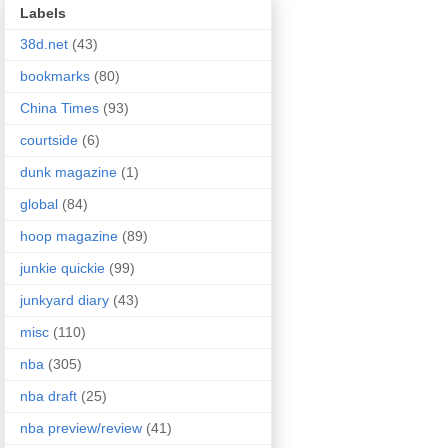
Labels
38d.net
(43)
bookmarks
(80)
China Times
(93)
courtside
(6)
dunk magazine
(1)
global
(84)
hoop magazine
(89)
junkie quickie
(99)
junkyard diary
(43)
misc
(110)
nba
(305)
nba draft
(25)
nba preview/review
(41)