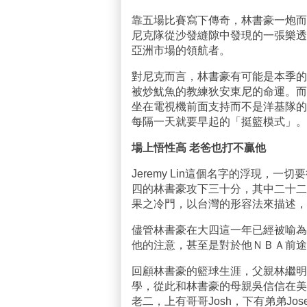
靠五場比賽寫下傳奇，林書豪一炮而
尼克隊從沙發縫隙中發現的一張樂透
亞洲市場的領航者。
對尼克而言，林書豪有可能是本季的
被炒魷魚的教練狄安東尼的命運。而
坐在電視機前面支持而不是洋基隊的
每隔一天就要早起的「挺籃模式」。
場上悟性高 老爸也打不贏他
Jeremy Lin這個名字的浮現，
四的林書豪攻下三十分，其中二十二
果之冷門，以台灣的形容法來描述，
儘管林書豪在大四這一年已經被喻為長春
他的注意，甚至是對於他ＮＢＡ前途
回顧林書豪的籃球生涯，父親林繼明
學，從此和林書豪的母親吳信信在美
老二，上有哥哥Josh，下有弟弟Jose