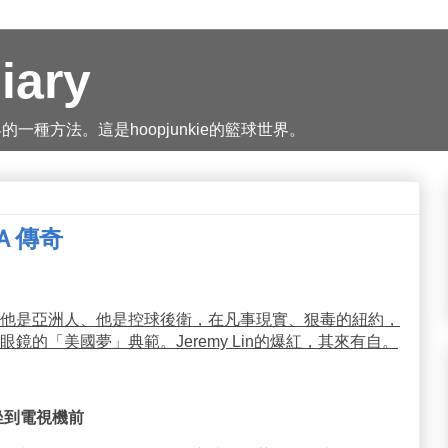
iary
種方法。這是hoopjunkie的籃球世界。
Ａ傳奇
他是亞洲人、他是控球後衛，在凡事現實、狠毒的紐約，
的「美國夢」典範。Jeremy Lin的爆紅，其來有自。
坐到電視機前