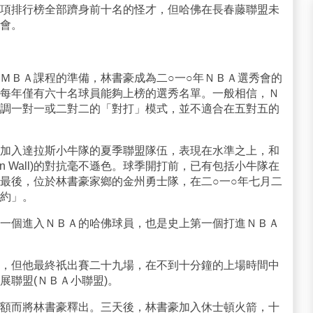
項排行榜全部躋身前十名的怪才，但哈佛在長春藤聯盟未
會。
ＭＢＡ課程的準備，林書豪成為二○一○年ＮＢＡ選秀會的
每年僅有六十名球員能夠上榜的選秀名單。一般相信，Ｎ
調一對一或二對二的「對打」模式，並不適合在五對五的
加入達拉斯小牛隊的夏季聯盟隊伍，表現在水準之上，和
n Wall)的對抗毫不遜色。球季開打前，已有包括小牛隊在
最後，位於林書豪家鄉的金州勇士隊，在二○一○年七月二
約」。
一個進入ＮＢＡ的哈佛球員，也是史上第一個打進ＮＢＡ
，但他最終祇出賽二十九場，在不到十分鐘的上場時間中
展聯盟(ＮＢＡ小聯盟)。
額而將林書豪釋出。三天後，林書豪加入休士頓火箭，十