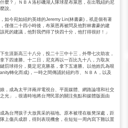
什麼？」ＮＢＡ洛杉磯湖人隊球星布萊恩，在出戰紐約尼
麼說。
今宛如紐約英雄的Jeremy Lin(林書豪)，祇是個有著
，僅僅二十四小時後，布萊恩再被問及他對林書豪的建
該死的建議，他對我們得了快四十分，他打得很好！」
下生涯新高三十八分，投二十三中十三，外帶七次助攻，
拿下四連勝。十二日，尼克再以一百比九十八，力取灰
鍵罰球得分，奠定尼克勝基，拿下五連勝。以他姓氏為哏
狂insanity轉化而成)，一時之間傳誦於紐約市、ＮＢＡ，以及
娘，成為太平洋兩岸電視台、平面媒體、網路論壇和社交
之光」，很適時地將台灣民眾的關注焦點和媒體版面由
成為台灣孩子大放異采的福地。原本被埋在板凳深處，距
隊上傷兵成群，得到表現機會，在短短一周內寫下難以置