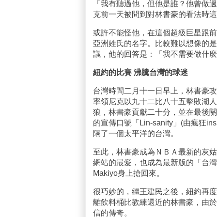
「我有聽過他，但他是誰？他曾做過
克前一天被問到對林書豪的看法時這
或許不能怪他，在這個超級巨星跟前，如
亞洲姓氏的名字。比較難以想像的是
議，他的回答是：「我不需要做什麼
紐約的比賽 沸騰台灣的球迷
台灣時間二月十一日早上，林書豪攻
率領尼克以九十二比八十五擊敗湖人
狼，林書豪貢獻二十分，並在最後關
的宣傳口號「Lin-sanity」(由瘋
隔了一個太平洋的台灣。
至此，林書豪成為ＮＢＡ最新的灰姑
網站的最愛，也成為最新版的「台灣
Makiyo身上搶回來。
很巧妙的，繼王建民之後，紐約再度
離飲料桶比教練還近的林書豪，由於
信的傳奇。