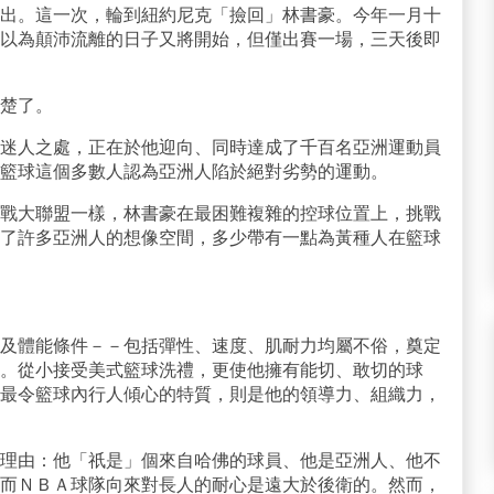
出。這一次，輪到紐約尼克「撿回」林書豪。今年一月十
以為顛沛流離的日子又將開始，但僅出賽一場，三天後即
楚了。
迷人之處，正在於他迎向、同時達成了千百名亞洲運動員
籃球這個多數人認為亞洲人陷於絕對劣勢的運動。
戰大聯盟一樣，林書豪在最困難複雜的控球位置上，挑戰
了許多亞洲人的想像空間，多少帶有一點為黃種人在籃球
及體能條件－－包括彈性、速度、肌耐力均屬不俗，奠定
。從小接受美式籃球洗禮，更使他擁有能切、敢切的球
最令籃球內行人傾心的特質，則是他的領導力、組織力，
理由：他「祇是」個來自哈佛的球員、他是亞洲人、他不
而ＮＢＡ球隊向來對長人的耐心是遠大於後衛的。然而，