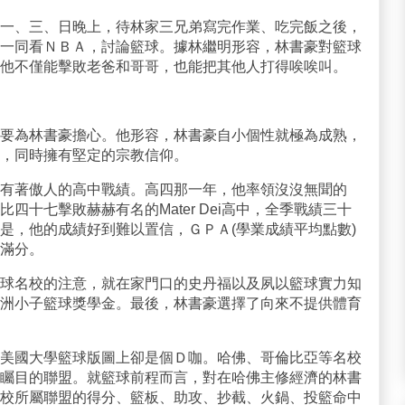
一、三、日晚上，待林家三兄弟寫完作業、吃完飯之後，
一同看ＮＢＡ，討論籃球。據林繼明形容，林書豪對籃球
他不僅能擊敗老爸和哥哥，也能把其他人打得唉唉叫。
要為林書豪擔心。他形容，林書豪自小個性就極為成熟，
，同時擁有堅定的宗教信仰。
有著傲人的高中戰績。高四那一年，他率領沒沒無聞的
十一比四十七擊敗赫赫有名的Mater Dei高中，全季戰績三十
是，他的成績好到難以置信，ＧＰＡ(學業成績平均點數)
滿分。
球名校的注意，就在家門口的史丹福以及夙以籃球實力知
洲小子籃球獎學金。最後，林書豪選擇了向來不提供體育
美國大學籃球版圖上卻是個Ｄ咖。哈佛、哥倫比亞等名校
矚目的聯盟。就籃球前程而言，對在哈佛主修經濟的林書
校所屬聯盟的得分、籃板、助攻、抄截、火鍋、投籃命中