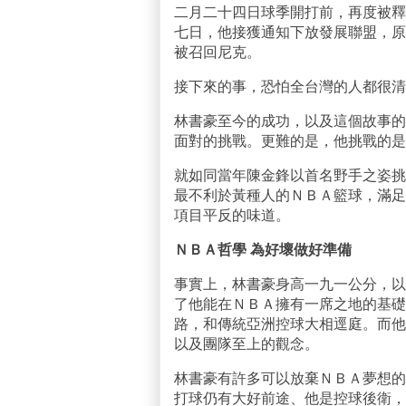
二月二十四日球季開打前，再度被釋
七日，他接獲通知下放發展聯盟，原
被召回尼克。
接下來的事，恐怕全台灣的人都很清
林書豪至今的成功，以及這個故事的
面對的挑戰。更難的是，他挑戰的是
就如同當年陳金鋒以首名野手之姿挑
最不利於黃種人的ＮＢＡ籃球，滿足
項目平反的味道。
ＮＢＡ哲學 為好壞做好準備
事實上，林書豪身高一九一公分，以
了他能在ＮＢＡ擁有一席之地的基礎
路，和傳統亞洲控球大相逕庭。而他
以及團隊至上的觀念。
林書豪有許多可以放棄ＮＢＡ夢想的
打球仍有大好前途、他是控球後衛，