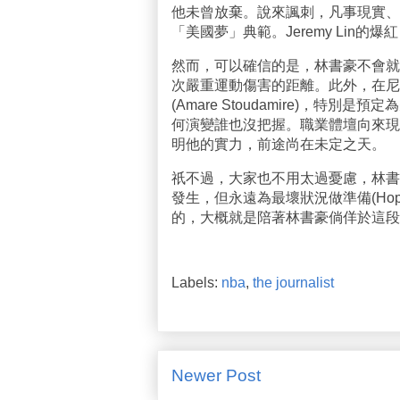
他未曾放棄。說來諷刺，凡事現實、
「美國夢」典範。Jeremy Lin的
然而，可以確信的是，林書豪不會就
次嚴重運動傷害的距離。此外，在尼克主力
(Amare Stoudamire)，特別是
何演變誰也沒把握。職業體壇向來現
明他的實力，前途尚在未定之天。
祇不過，大家也不用太過憂慮，林書
發生，但永遠為最壞狀況做準備(Hope for t
的，大概就是陪著林書豪倘佯於這段
Labels:
nba
,
the journalist
Newer Post