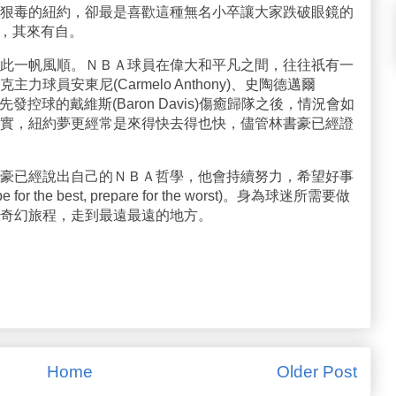
狠毒的紐約，卻最是喜歡這種無名小卒讓大家跌破眼鏡的
爆紅，其來有自。
此一帆風順。ＮＢＡ球員在偉大和平凡之間，往往祇有一
球員安東尼(Carmelo Anthony)、史陶德邁爾
預定為先發控球的戴維斯(Baron Davis)傷癒歸隊之後，情況會如
實，紐約夢更經常是來得快去得也快，儘管林書豪已經證
豪已經說出自己的ＮＢＡ哲學，他會持續努力，希望好事
he best, prepare for the worst)。身為球迷所需要做
奇幻旅程，走到最遠最遠的地方。
Home
Older Post