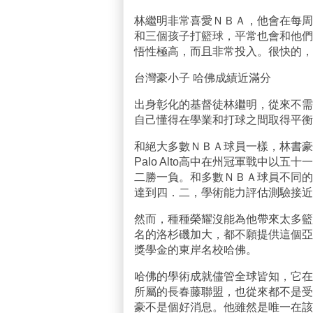
林繼明非常喜愛ＮＢＡ，他會在每周
和三個孩子打籃球，平常也會和他們
悟性極高，而且非常投入。很快的，
台灣豪小子 哈佛成績近滿分
出身彰化的基督徒林繼明，從來不需
自己懂得在學業和打球之間取得平衡
和絕大多數ＮＢＡ球員一樣，林書豪
Palo Alto高中在州冠軍戰中以五
二勝一負。和多數ＮＢＡ球員不同的
達到四．二，學術能力評估測驗接近
然而，種種榮耀沒能為他帶來太多籃
名的洛杉磯加大，都不願提供這個亞
獎學金的東岸名校哈佛。
哈佛的學術成就儘管全球皆知，它在
所屬的長春藤聯盟，也從來都不是受
豪不是個好消息。他雖然是唯一在該