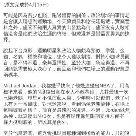
(原文完成於4月15日)
可能是因為吾少也賤、跑過體育的關係，政治場域的事情老
是會讓人聯想到運動場。今天蘇貞昌和謝長廷退選，實屬意
料之外，儘管不知兩人真實的出發點為何，儘管沒有人敢相
信這會是他們政治生涯的終結，但總還算是蠻需要勇氣的抉
擇。
說起下台身影，運動明星和政治人物頗為類似，掌聲、金
錢、名氣、權勢和地位，總令人難以割捨。對於小咖球員而
言，是不得不退，毫無選擇性。至於大咖，急流勇退、不再
回頭就需要極大決心了，而且這和他們在場上的運動智慧是
兩碼事。
Michael Jordan，我都幾乎快忘了他幾進幾出NBA了。用高
標準來看，他的N度復出實在令人不敢恭維，尤其最後一次
已顯老態。球星可不像演藝人員，少年時可以俊俏，老了可
以有另一番風味。對球迷來說，看到偶像老態龍鍾，在場上
氣喘噓噓的樣子，簡直是最殘忍的凌遲。不過，Jordan既然
為神，就算復出N+1次，也是有球迷像無限期支持方仰寧一
樣力挺到底的，所以算是例外。
至於他當老闆、選秀會挑球員那種爛到極致的能力，只能說