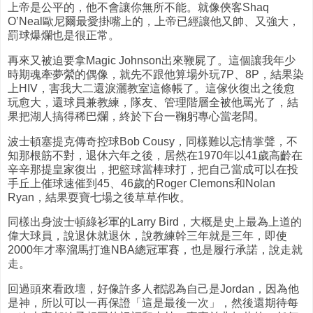
上帝是公平的，他不會讓你無所不能。就像俠客Shaq
O’Neal歐尼爾最愛掛嘴上的，上帝已經讓他又帥、又強大，
罰球爆爛也是很正常。
再來又被迫要拿Magic Johnson出來鞭屍了。這個讓我年少
時期魂牽夢縈的偶像，就先不跟他算場外玩7P、8P，結果染
上HIV，害我大二還淚灑教室這條帳了。這傢伙復出之後愈
玩愈大，還球員兼教練，隊友、管理階層全被他罵光了，結
果把湖人搞得稀巴爛，終於下台一鞠躬專心當老闆。
波士頓塞提克傳奇控球Bob Cousy，同樣難以忘情掌聲，不
知那根筋不對，退休六年之後，居然在1970年以41歲高齡在
辛辛那提皇家復出，把籃球當棒球打，把自己當成可以在投
手丘上催球速催到45、46歲的Roger Clemons和Nolan
Ryan，結果耍寶七場之後草草作收。
同樣出身波士頓綠衫軍的Larry Bird，大概是史上最為上道的
偉大球員，說退休就退休，說教練幹三年就是三年，即使
2000年才率溜馬打進NBA總冠軍賽，也是履行承諾，說走就
走。
回過頭來看政壇，好像許多人都認為自己是Jordan，因為他
是神，所以可以一再保證「這是最後一次」，然後還期待每