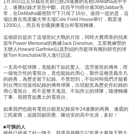
1月30日以五分栽在先前已經29連勝的名校DeMatha高中手
上，連勝紀錄才宣告中斷。此役平均得分逾30的Jabbar失
常，在DeMatha嚴密防守下只得了16分。值得一提的是，這
場比賽在馬里蘭大學主場Cole Field House舉行，觀眾達
12000人，而且有全國廣播電台和電視轉播。
這個節目提供了這場世紀大戰的片段，同時大費周章的找來
當年Power Memorial的教練Jack Donohue、五星教練營的
主辦人Howard Garfinkel以及對紐約市籃球有獨到研究的球
探Tom Konchalski等人進行訪談。
一支高中籃球隊，竟能創下如此驚人、流芳後世的傳奇，而
一個地方性的電視台，竟也能如此用心，製作這種意義非凡
的經典，為歷史留下紀錄。不禁想到，不知何時我們才能看
到台灣出現值得紀錄的傳奇球隊，出現願意為歷史作紀錄的
用心電視台，而不是整天鬼混、不知所云的球隊，隨便轉播
了事、視體育如糞土的電視台。
如果我們也能有電視台願意紀錄當年24連勝的再興、連霸的
三民家商，追蹤回顧田壘、陳信安的高中生涯，多好！
■可憐的人
雖然已經過了好一陣子，我還是很難忘記世界大賽第五戰九