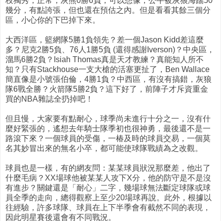
枝獨秀，正常；灰熊0勝6負，可以想像；公牛被灰狼海踹50
幾分，有點誇張，但也還在預估之內。但是看看其餘三個分
區，小心你的下巴掉下來。
大西洋區，籃網隊5勝1負領先？差一個Jason Kidd差這麼
多？尼克2勝5負、76人1勝5負 (還得感謝Iverson)？中央區，
溜馬6勝2負？Isiah Thomas真是天才教練？真能知人所不
知？只有Stackhouse一支大槍的活塞更扯了，Ben Wallace
簡直像是小號張伯倫，4勝1負？中西區，有沒有搞錯，灰狼
隊6戰全勝？火箭隊5勝2負？這下好了，前陣子才斥資重金
買的NBA雜誌全扔掉吧！
但且慢，大家要有點耐心，球季尚未進行十分之一，沒有什
麼好緊張的，遙想去年騎士隊季初也很神勇，最後還不是一
路滾下來？一個球員的受傷，一椿及時的球員交易，一個莫
名其妙冒出來的無名小卒，都可能使球隊戰績為之改觀。
球員也是一樣，有的網友問：某某球員狀況那麼差，他出了
什麼毛病？XX場球他被某某人攻下X分，他的防守是不是沒
有進步？關鍵還是「耐心」二字，幾場球無法斷定球隊或球
員全季的走向，總得觀察上至少20場球再說。此外，根據以
往經驗，許多球隊、球員在上下半季會有截然不同的表現，
因此明星賽後還會有不同戰況。