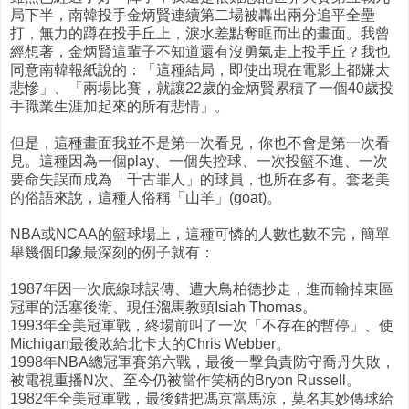
局下半，南韓投手金炳賢連續第二場被轟出兩分追平全壘
打，無力的蹲在投手丘上，淚水差點奪眶而出的畫面。我曾
經想著，金炳賢這輩子不知道還有沒勇氣走上投手丘？我也
同意南韓報紙說的：「這種結局，即使出現在電影上都嫌太
悲慘」、「兩場比賽，就讓22歲的金炳賢累積了一個40歲投
手職業生涯加起來的所有悲情」。
但是，這種畫面我並不是第一次看見，你也不會是第一次看
見。這種因為一個play、一個失控球、一次投籃不進、一次
要命失誤而成為「千古罪人」的球員，也所在多有。套老美
的俗語來說，這種人俗稱「山羊」(goat)。
NBA或NCAA的籃球場上，這種可憐的人數也數不完，簡單
舉幾個印象最深刻的例子就有：
1987年因一次底線球誤傳、遭大鳥柏德抄走，進而輸掉東區
冠軍的活塞後衛、現任溜馬教頭Isiah Thomas。
1993年全美冠軍戰，終場前叫了一次「不存在的暫停」、使
Michigan最後敗給北卡大的Chris Webber。
1998年NBA總冠軍賽第六戰，最後一擊負責防守喬丹失敗，
被電視重播N次、至今仍被當作笑柄的Bryon Russell。
1982年全美冠軍戰，最後錯把馮京當馬涼，莫名其妙傳球給