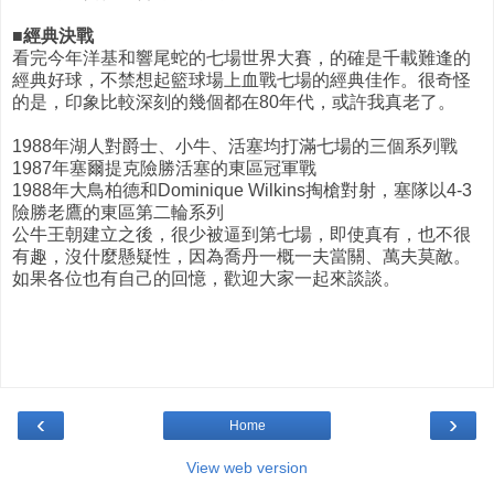
■經典決戰
看完今年洋基和響尾蛇的七場世界大賽，的確是千載難逢的
經典好球，不禁想起籃球場上血戰七場的經典佳作。很奇怪
的是，印象比較深刻的幾個都在80年代，或許我真老了。
1988年湖人對爵士、小牛、活塞均打滿七場的三個系列戰
1987年塞爾提克險勝活塞的東區冠軍戰
1988年大鳥柏德和Dominique Wilkins掏槍對射，塞隊以4-3
險勝老鷹的東區第二輪系列
公牛王朝建立之後，很少被逼到第七場，即使真有，也不很
有趣，沒什麼懸疑性，因為喬丹一概一夫當關、萬夫莫敵。
如果各位也有自己的回憶，歡迎大家一起來談談。
‹
›
Home
View web version