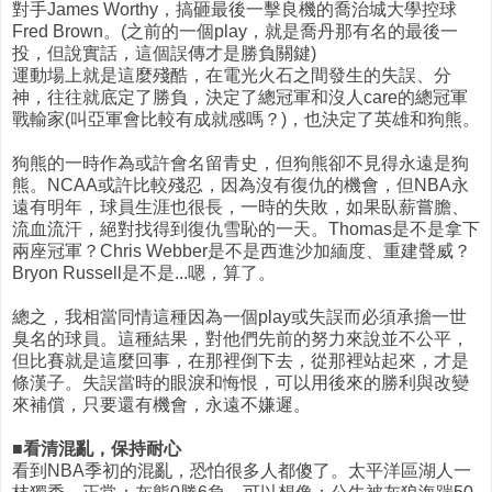
對手James Worthy，搞砸最後一擊良機的喬治城大學控球
Fred Brown。(之前的一個play，就是喬丹那有名的最後一
投，但說實話，這個誤傳才是勝負關鍵)
運動場上就是這麼殘酷，在電光火石之間發生的失誤、分
神，往往就底定了勝負，決定了總冠軍和沒人care的總冠軍
戰輸家(叫亞軍會比較有成就感嗎？)，也決定了英雄和狗熊。
狗熊的一時作為或許會名留青史，但狗熊卻不見得永遠是狗
熊。NCAA或許比較殘忍，因為沒有復仇的機會，但NBA永
遠有明年，球員生涯也很長，一時的失敗，如果臥薪嘗膽、
流血流汗，絕對找得到復仇雪恥的一天。Thomas是不是拿下
兩座冠軍？Chris Webber是不是西進沙加緬度、重建聲威？
Bryon Russell是不是...嗯，算了。
總之，我相當同情這種因為一個play或失誤而必須承擔一世
臭名的球員。這種結果，對他們先前的努力來說並不公平，
但比賽就是這麼回事，在那裡倒下去，從那裡站起來，才是
條漢子。失誤當時的眼淚和悔恨，可以用後來的勝利與改變
來補償，只要還有機會，永遠不嫌遲。
■看清混亂，保持耐心
看到NBA季初的混亂，恐怕很多人都傻了。太平洋區湖人一