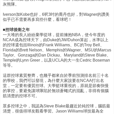
灰熊隊。
Iverson加Kobe也好，6呎3吋的喬丹也好，對Wagner的讚美
似乎已不需要再多寫些什麼，看球吧！
■控球後衛之年
一大堆的長人紛紛棄學從球，提前擁抱NBA，使今年度的
NCAA成為控球天下，由Duke的JW/Duhon算起，水準以上
的控球還包括Illinois的Frank Williams、BC的Troy Bell、
Florida的Brett Nelson、Memphis的Wagner、MSU的Marcus
Taylor、Gonzaga的Dan Dickau、Maryland的Steve Blake、
Temple的Lynn Greer，以及UCLA的大一生Cedric Boseman
等等。
這群控球素質整齊，也幾乎都來自於季前預測排名前三十名
的學校，我們可以發現，為什麼大家說要在NCAA打出名
堂，一定要有優質控球。大學籃球重視的，原就是節奏快慢
的掌控，要避免讓球隊陷於無頭蒼蠅式的混亂，非得有個腦
筋清楚的控球不可。
眾多控球之中，我認為Steve Blake最趨近於純控球，腦筋最
清楚，很值得球友觀看學習。Jason Williams球技最為全