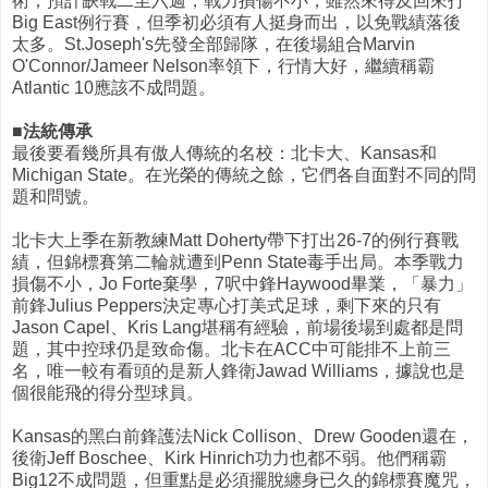
術，預計缺戰二至六週，戰力損傷不小，雖然來得及回來打
Big East例行賽，但季初必須有人挺身而出，以免戰績落後
太多。St.Joseph's先發全部歸隊，在後場組合Marvin
O'Connor/Jameer Nelson率領下，行情大好，繼續稱霸
Atlantic 10應該不成問題。
■法統傳承
最後要看幾所具有傲人傳統的名校：北卡大、Kansas和
Michigan State。在光榮的傳統之餘，它們各自面對不同的問
題和問號。
北卡大上季在新教練Matt Doherty帶下打出26-7的例行賽戰
績，但錦標賽第二輪就遭到Penn State毒手出局。本季戰力
損傷不小，Jo Forte棄學，7呎中鋒Haywood畢業，「暴力」
前鋒Julius Peppers決定專心打美式足球，剩下來的只有
Jason Capel、Kris Lang堪稱有經驗，前場後場到處都是問
題，其中控球仍是致命傷。北卡在ACC中可能排不上前三
名，唯一較有看頭的是新人鋒衛Jawad Williams，據說也是
個很能飛的得分型球員。
Kansas的黑白前鋒護法Nick Collison、Drew Gooden還在，
後衛Jeff Boschee、Kirk Hinrich功力也都不弱。他們稱霸
Big12不成問題，但重點是必須擺脫纏身已久的錦標賽魔咒，