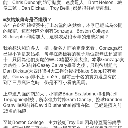
能，Chris Duhon的防守黏度、速度驚人，Brett Nelson比較
像二號，Dan Dickau、Troy Bell則都是很好的雙能衛。
■灰姑娘傳奇是否繼續？
去年在64強錦標賽中打出名堂的灰姑娘，本季已經成為公開
的秘密。這些球隊分別有Gonzaga、Boston College、
St.Joseph's和南加大，這群灰姑娘今年的走勢如何？
我的想法和許多人一樣，從各方面的定義來看，Gonzaga都
已經不算是灰姑娘，每年在錦標賽的種子順位都無法超過前
十，只因為他們所處的WCC聯盟不算太強。本季Gonzaga實
力略挫，6-8前鋒Casey Calvary畢業之後，只剩後場組合
Dan Dickau(大四)和6-4大二得分後衛Blake Stepp較有看
頭。Gonzaga排不上Top25，但前三十名的實力還是有的，
到了三月瘋狂之時，仍是不可小看的黑馬。
上季進八強的南加大，小前鋒Brian Scalabrine和後衛Jeff
Trepagnier離校，所幸強力前鋒Sam Clancy、控球Brandon
Granville和前鋒David Bluthenthal都還在陣，已經是擠入前
25名的強隊。
至於Boston College，主力後衛Troy Bell因為膝蓋關節鏡手