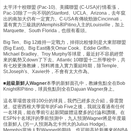
太平洋十校聯盟 (Pac-10)、美國聯盟 (C-USA)行情看漲，
Pac-10除了一向不弱的Stanford、UCLA、Arizona，去年竄
出的南加大仍有一定實力。C-USA有傳統勁旅Cincinnati，
還有實力三級跳的Memphis和Pitino入主的Louisville，加上
Marquette、South Florida，也很有看頭。
Big Ten、Big 12維持一定戰力，掉得比較慘則是大東部聯盟
(Big East)。Big East痛失Omar Cook、Eddie Griffin、
Michael Bradley、Troy Murphy等球星，最近好不容易經營
來的氣勢又down了下去。Atlantic 10聯盟十二所學校中，共
有七校更換教練，預料將進入實力重組時期，除Temple、
St.Joseph's、Xavier外，不會有太大作為。
■超級新鮮人Wagner
本季的新鮮面孔中，教練焦點全在Bob
Knight和Pitino，球員焦點則全在Dajuan Wagner身上。
這名單場曾攻得100分的球員，我們已經多次介紹，毋需贅
述。從密西根大學當年的Fab Five之後，我就沒看過有任何
一名球員，能在季前引起新聞媒體這麼多的討論和讚嘆。在
ESPN十名球評的季前預測中，九人預測Wagner將是年度最
佳新鮮人 (另一人預測為北卡州大的Julius Hodge)。
Memphis當地人對Wagner的期待，也可能高於新搬來的NBA