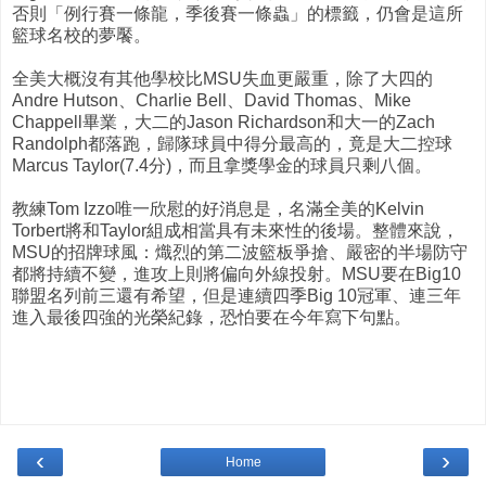
否則「例行賽一條龍，季後賽一條蟲」的標籤，仍會是這所
籃球名校的夢饜。
全美大概沒有其他學校比MSU失血更嚴重，除了大四的
Andre Hutson、Charlie Bell、David Thomas、Mike
Chappell畢業，大二的Jason Richardson和大一的Zach
Randolph都落跑，歸隊球員中得分最高的，竟是大二控球
Marcus Taylor(7.4分)，而且拿獎學金的球員只剩八個。
教練Tom Izzo唯一欣慰的好消息是，名滿全美的Kelvin
Torbert將和Taylor組成相當具有未來性的後場。整體來說，
MSU的招牌球風：熾烈的第二波籃板爭搶、嚴密的半場防守
都將持續不變，進攻上則將偏向外線投射。MSU要在Big10
聯盟名列前三還有希望，但是連續四季Big 10冠軍、連三年
進入最後四強的光榮紀錄，恐怕要在今年寫下句點。
‹
›
Home