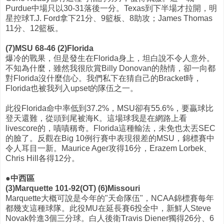
Purdue中場只以30-31落後一分。Texas到下半場才拉開，明
星控球T.J. Ford拿下21分、9籃板、8助攻；James Thomas
11分、12籃板。
(7)MSU 68-46 (2)Florida
爆冷的戰果，但是發生在Florida身上，坦白說不令人意外。
不知為什麼，雖然我很欣賞Billy Donovan的熱情，卻一向都
對Florida沒什麼信心。我們私下在猜自己的Bracket時，
Florida也被我列入upset的隊伍之一。
此役Florida命中率低到37.2%，MSU卻有55.6%，要贏球比
登天還難，從頭到尾被海K。這場球我是在網路上看
livescore的，嘖嘖稱奇。Florida這種輸法，未免也太丟SEC
的臉了。反觀在Big 10例行賽中表現很差的MSU，錦標賽中
令人耳目一新。Maurice Ager攻得16分，Erazem Lorbek、
Chris Hill各得12分。
●中西區
(3)Marquette 101-92(OT) (6)Missouri
Marquette大概可說是今年的"天命隊伍"，NCAA錦標賽每年
都幾支這種球隊。此役MU在延長賽6投全中，新鮮人Steve
Novak幹進3個三分球。白人後衛Travis Diener獨得26分、6