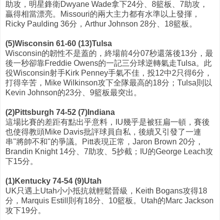
助攻，明星鋒衛Dwyane Wade拿下24分、8籃板、7助攻，
贏得相當漂亮。Missouri的兩大主力都有水準以上發揮，
Ricky Paulding 36分，Arthur Johnson 28分、18籃板。
(5)Wisconsin 61-60 (13)Tulsa
Wisconsin的韌性不是蓋的，終場前4分07秒還落後13分，最
後一秒卻靠Freddie Owens的一記三分球逆轉氣走Tulsa。此
役Wisconsin射手Kirk Penney手氣不佳，投12中2只得6分，
打得辛苦，Mike Wilkinson攻下全隊最高的18分；Tulsa則以
Kevin Johnson的23分、9籃板最突出。
(2)Pittsburgh 74-52 (7)Indiana
這場比賽的差距有點出乎意料，IU幾乎是被狂扁一頓，賽後
也使得教頭Mike Davis批評球員自私，後續又引發了一連
串"將帥不和"的爭議。Pitt表現正常，Jaron Brown 20分，
Brandin Knight 14分、7助攻、5抄截；IU的George Leach攻
下15分。
(1)Kentucky 74-54 (9)Utah
UK只遇上Utah小小抵抗就輕鬆晉級，Keith Bogans攻得18
分，Marquis Estill則有18分、10籃板。Utah的Marc Jackson
攻下19分。