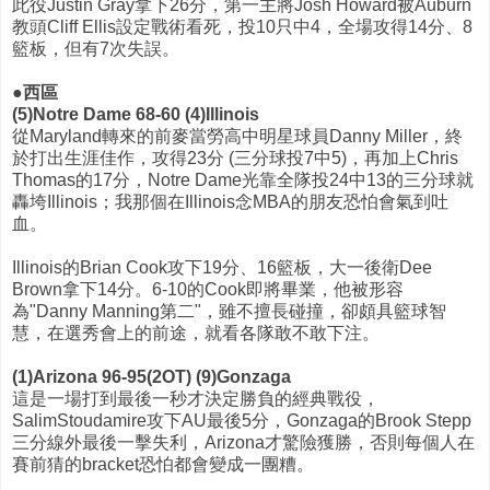
此役Justin Gray拿下26分，第一主將Josh Howard被Auburn
教頭Cliff Ellis設定戰術看死，投10只中4，全場攻得14分、8
籃板，但有7次失誤。
●西區
(5)Notre Dame 68-60 (4)Illinois
從Maryland轉來的前麥當勞高中明星球員Danny Miller，終
於打出生涯佳作，攻得23分 (三分球投7中5)，再加上Chris
Thomas的17分，Notre Dame光靠全隊投24中13的三分球就
轟垮Illinois；我那個在Illinois念MBA的朋友恐怕會氣到吐
血。
Illinois的Brian Cook攻下19分、16籃板，大一後衛Dee
Brown拿下14分。6-10的Cook即將畢業，他被形容
為"Danny Manning第二"，雖不擅長碰撞，卻頗具籃球智
慧，在選秀會上的前途，就看各隊敢不敢下注。
(1)Arizona 96-95(2OT) (9)Gonzaga
這是一場打到最後一秒才決定勝負的經典戰役，
SalimStoudamire攻下AU最後5分，Gonzaga的Brook Stepp
三分線外最後一擊失利，Arizona才驚險獲勝，否則每個人在
賽前猜的bracket恐怕都會變成一團糟。