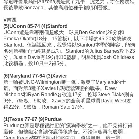
奪冠呼聲最高的Arizona則是費了九牛二虎之力，才在兩度延
長後擊敗Gonzaga，其他高順位種子都順利晉級。
●南區
(5)UConn 85-74 (4)Stanford
UConn還是靠著兩個超級大二球員Ben Gordon(29分)和
Emeka Okafor(18分、15籃板)，以下半場的45-30攻勢解決
Stanford。但話說回來，我覺得以Stanford本季的陣容，能夠
名列第4種子已經算是成功。Stanford的Julius Barnes攻下23
分，Justin Davis有19分和10籃板，明星球員Josh Childress
此役槓龜，投10只中2得5分。
(6)Maryland 77-64 (3)Xavier
第一輪被UNC-Wilmington嚇一跳，激發了Maryland的士
氣。面對第3種子Xavier出現輕鬆獲勝的戰果。Drew
Nicholas和Ryan Randle各砍進17分，控球Steve Blake則有
9分、7籃板、9助攻。Xavier的全美明星球員David West攻
得22分、9籃板，Romain Sato 17分。
(1)Texas 77-67 (9)Purdue
Purdue也算是那種很討厭的"瘋狗學校"之一，他不見得打得
贏你，但他鐵定會讓你贏得很痛苦。不論陣容再怎麼爛，
Gene Keady都有這種可怕的功力，值得佩服。這一戰