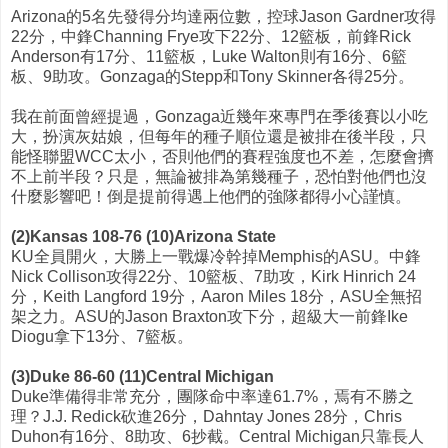
Arizona的5名先發得分均達兩位數，控球Jason Gardner攻得
22分，中鋒Channing Frye攻下22分、12籃板，前鋒Rick
Anderson有17分、11籃板，Luke Walton則有16分、6籃
板、9助攻。Gonzaga的Stepp和Tony Skinner各得25分。
我在前面曾經提過，Gonzaga近幾年來專門在季後賽以小吃
大，扮演灰姑娘，但每年的種子順位還是被排在後半段，只
能怪聯盟WCC太小，否則他們的賽程強度也不差，怎麼會擠
不上前半段？只是，無論被排為第幾種子，恐怕對他們也沒
什麼影響吧！倒是提前得遇上他們的強隊都得小心謹慎。
(2)Kansas 108-76 (10)Arizona State
KU全員開火，大勝上一戰爆冷幹掉Memphis的ASU。中鋒
Nick Collison攻得22分、10籃板、7助攻，Kirk Hinrich 24
分，Keith Langford 19分，Aaron Miles 18分，ASU全無招
架之力。ASU的Jason Braxton攻下分，超級大一前鋒Ike
Diogu拿下13分、7籃板。
(3)Duke 86-60 (11)Central Michigan
Duke準備得非常充分，團隊命中率達61.7%，焉有不勝之
理？J.J. Redick砍進26分，Dahntay Jones 28分，Chris
Duhon有16分、8助攻、6抄截。Central Michigan只靠長人