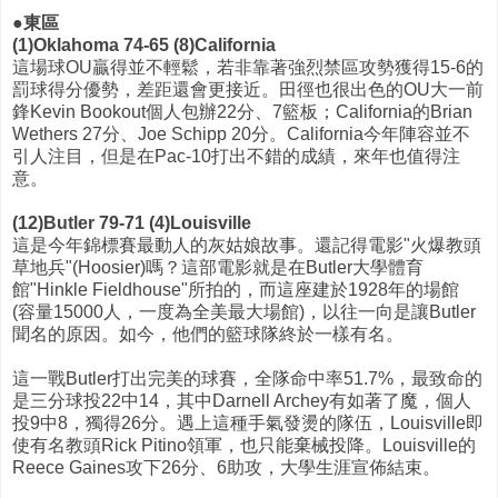
●東區
(1)Oklahoma 74-65 (8)California
這場球OU贏得並不輕鬆，若非靠著強烈禁區攻勢獲得15-6的
罰球得分優勢，差距還會更接近。田徑也很出色的OU大一前
鋒Kevin Bookout個人包辦22分、7籃板；California的Brian
Wethers 27分、Joe Schipp 20分。California今年陣容並不
引人注目，但是在Pac-10打出不錯的成績，來年也值得注
意。
(12)Butler 79-71 (4)Louisville
這是今年錦標賽最動人的灰姑娘故事。還記得電影"火爆教頭
草地兵"(Hoosier)嗎？這部電影就是在Butler大學體育
館"Hinkle Fieldhouse"所拍的，而這座建於1928年的場館
(容量15000人，一度為全美最大場館)，以往一向是讓Butler
聞名的原因。如今，他們的籃球隊終於一樣有名。
這一戰Butler打出完美的球賽，全隊命中率51.7%，最致命的
是三分球投22中14，其中Darnell Archey有如著了魔，個人
投9中8，獨得26分。遇上這種手氣發燙的隊伍，Louisville即
使有名教頭Rick Pitino領軍，也只能棄械投降。Louisville的
Reece Gaines攻下26分、6助攻，大學生涯宣佈結束。