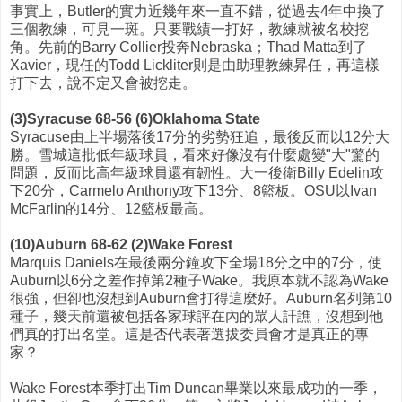
事實上，Butler的實力近幾年來一直不錯，從過去4年中換了
三個教練，可見一斑。只要戰績一打好，教練就被名校挖
角。先前的Barry Collier投奔Nebraska；Thad Matta到了
Xavier，現任的Todd Lickliter則是由助理教練昇任，再這樣
打下去，說不定又會被挖走。
(3)Syracuse 68-56 (6)Oklahoma State
Syracuse由上半場落後17分的劣勢狂追，最後反而以12分大
勝。雪城這批低年級球員，看來好像沒有什麼處變"大"驚的
問題，反而比高年級球員還有韌性。大一後衛Billy Edelin攻
下20分，Carmelo Anthony攻下13分、8籃板。OSU以Ivan
McFarlin的14分、12籃板最高。
(10)Auburn 68-62 (2)Wake Forest
Marquis Daniels在最後兩分鐘攻下全場18分之中的7分，使
Auburn以6分之差作掉第2種子Wake。我原本就不認為Wake
很強，但卻也沒想到Auburn會打得這麼好。Auburn名列第10
種子，幾天前還被包括各家球評在內的眾人訐譙，沒想到他
們真的打出名堂。這是否代表著選拔委員會才是真正的專
家？
Wake Forest本季打出Tim Duncan畢業以來最成功的一季，