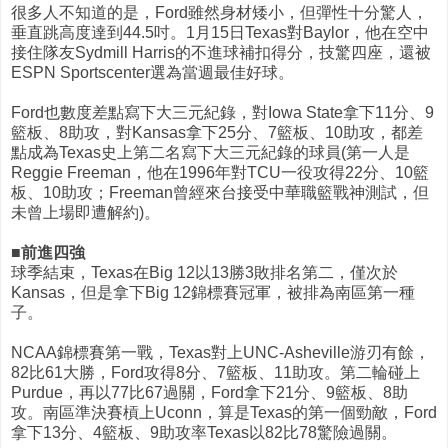
很多人不知道的是，Ford雖然身材矮小，但彈性十分驚人，
垂直跳高度達到44.5吋。1月15日Texas對Baylor，他在空中
接住隊友Sydmill Harris的不進球補扣得分，技驚四座，還被
ESPN Sportscenter選為當週最佳好球。
Ford也數度差點寫下大三元紀錄，對Iowa State拿下11分、9
籃板、8助攻，對Kansas拿下25分、7籃板、10助攻，都差
點成為Texas史上第二名寫下大三元紀錄的球員(第一人是
Reggie Freeman，他在1996年對TCU一役攻得22分、10籃
板、10助攻；Freeman曾經來台接受中華職籃戰神測試，但
未曾上場即遭解約)。
■前進四強
球季結束，Texas在Big 12以13勝3敗排名第二，僅次於
Kansas，但是拿下Big 12錦標賽冠軍，被排為南區第一種
子。
NCAA錦標賽第一戰，Texas對上UNC-Asheville游刃有餘，
82比61大勝，Ford攻得8分、7籃板、11助攻。第二輪碰上
Purdue，再以77比67過關，Ford拿下21分、9籃板、8助
攻。南區準決賽槓上Uconn，算是Texas的第一個勁敵，Ford
拿下13分、4籃板、9助攻率Texas以82比78驚險過關。