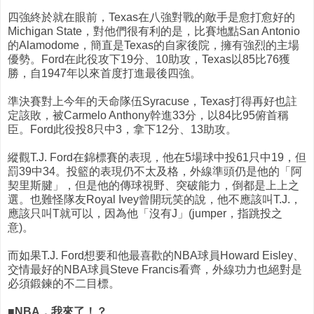
四強終於就在眼前，Texas在八強對戰的敵手是愈打愈好的
Michigan State，對他們很有利的是，比賽地點San Antonio
的Alamodome，簡直是Texas的自家後院，擁有強烈的主場
優勢。Ford在此役攻下19分、10助攻，Texas以85比76獲
勝，自1947年以來首度打進最後四強。
準決賽對上今年的天命隊伍Syracuse，Texas打得再好也註
定該敗，被Carmelo Anthony幹進33分，以84比95俯首稱
臣。Ford此役投8只中3，拿下12分、13助攻。
縱觀T.J. Ford在錦標賽的表現，他在5場球中投61只中19，但
罰39中34。投籃的表現仍不太及格，外線準頭仍是他的「阿
契里斯腱」，但是他的傳球視野、突破能力，倒都是上上之
選。也難怪隊友Royal Ivey曾開玩笑的說，他不應該叫T.J.，
應該只叫T就可以，因為他「沒有J」(jumper，指跳投之
意)。
而如果T.J. Ford想要和他最喜歡的NBA球員Howard Eisley、
交情最好的NBA球員Steve Francis看齊，外線功力也絕對是
必須鍛鍊的不二目標。
■NBA，我來了！？