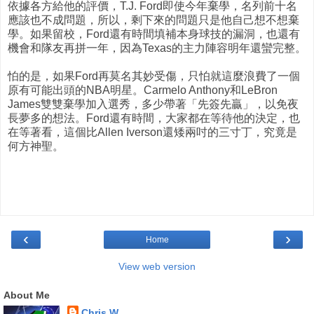
依據各方給他的評價，T.J. Ford即使今年棄學，名列前十名
應該也不成問題，所以，剩下來的問題只是他自己想不想棄
學。如果留校，Ford還有時間填補本身球技的漏洞，也還有
機會和隊友再拼一年，因為Texas的主力陣容明年還蠻完整。
怕的是，如果Ford再莫名其妙受傷，只怕就這麼浪費了一個
原有可能出頭的NBA明星。Carmelo Anthony和LeBron
James雙雙棄學加入選秀，多少帶著「先簽先贏」，以免夜
長夢多的想法。Ford還有時間，大家都在等待他的決定，也
在等著看，這個比Allen Iverson還矮兩吋的三寸丁，究竟是
何方神聖。
‹
›
Home
View web version
About Me
Chris W