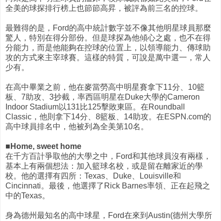
全美的球探排行榜上也節節高昇，被評為前三名的控球。
最難得的是，Ford的高中統計數字並不像其他明星球員那麼
驚人，特別在得分部份。但是球探為他傾心之處，也不在得
分能力，而是他能夠在控球的位置上，以領導能力、傳球助
攻的方式來主宰球賽。這樣的特質，可說是萬中選一，常人
少有。
在高中畢業之前，他在麥當勞高中明星賽拿下11分、10籃
板、7助攻、3抄截，率西區明星在Duke大學的Cameron
Indoor Stadium以131比125擊敗東區。在Roundball
Classic，他則拿下14分、8籃板、14助攻。在ESPN.com的
高中球員排名中，他被列為全美第10名。
■Home, sweet home
在千方百計爭取他的大學之中，Ford和其他球員沒有兩樣，
基本上有兩個想法：加入籃球名校，或是留在離家近的學
校。他的選擇有四所：Texas、Duke、Louisville和
Cincinnati。最後，他選擇了Rick Barnes率領、正在起飛之
中的Texas。
身為德州最知名的高中球星，Ford在來到Austin(德州大學所