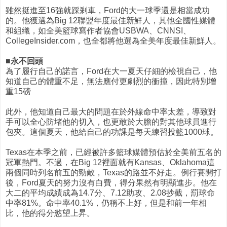
雖然挺進至16強就踩剎車，Ford的大一球季還是相當成功
的。他獲選為Big 12聯盟年度最佳新鮮人，其他全國性媒體
和組織，如全美籃球寫作者協會USBWA、CNNSI、
CollegeInsider.com，也全都將他選為全美年度最佳新鮮人。
■永不回頭
為了履行自己的諾言，Ford在大一夏天仔細的檢視自己，他
知道自己的體重不足，無法應付更劇烈的衝撞，因此特別增
重15磅
此外，他知道自己最大的問題在於外線命中率太差，導致對
手可以全心防堵他的切入，也更敢於大膽的對其他球員進行
包夾。這個夏天，他給自己的功課是每天練習投籃1000球。
Texas在本季之前，已經被許多籃球媒體預估於全美前五名的
冠軍熱門。不過，在Big 12裡面就有Kansas、Oklahoma這
兩個同時列名前五的勁敵，Texas的路並不好走。例行賽開打
後，Ford夏天的努力沒有白費，得分果然有明顯進步。他在
大二的平均成績成為14.7分、7.12助攻、2.08抄截，罰球命
中率81%。命中率40.1%，仍稱不上好，但是和前一年相
比，他的得分慾望上昇。