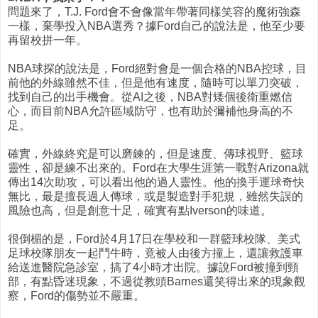
問題來了，T.J. Ford會不會像當年帶著同樣笑容的魔術強森
一樣，棄學投入NBA選秀？據Ford自己的說法是，他至少要
再留校拼一年。
NBA球探的說法是，Ford絕對會是一個合格的NBA控球，目
前他的外線雖然不佳，但是他有速度，隨時可以單刀突破，
找到自己的出手機會。從AI之後，NBA對矮個後衛重燃信
心，而目前NBA允許區域防守，也有助於彌補他身高的不
足。
確實，外線終究是可以磨鍊的，但是速度、傳球視野、籃球
靈性，卻是練不出來的。Ford在大學生涯第一戰對Arizona就
傳出14次助攻，可以看出他的過人靈性。他的換手運球奇快
無比，最是擅長過人傳球，或是製造對手犯規，雖然失誤的
風險也高，但是創意十足，確實有點Iverson的味道。
很倒楣的是，Ford於4月17日在學校和一群籃球校隊、美式
足球校隊朋友一起鬥牛時，竟被人由後方撞上，還讓救護車
給送進醫院急診室，搞了4小時才出院。據說Ford被撞到頸
部，有點昏迷現象，不過從教頭Barnes還笑得出來的現象觀
察，Ford的傷勢並不嚴重。