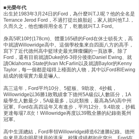
■光榮年代
出生於1983年3月24日的Ford，為什麼叫T.J.呢？他的全名是
Terrance Jerod Ford，不過打從出娘胎起，家人就叫他T.J.，
久而久之，他也懶得用全名了，乾脆就叫T.J. Ford。
身高5呎10吋(178cm)、體重165磅的Ford在休士頓長大，高
中就讀Willowridge高中。這個學校集來自四面八方的高手，
寫下了近代德州高中籃球史最光輝燦爛的一頁故事。除了
Ford，還有目前就讀Duke的6-3得分後衛Daniel Ewing、就
讀Oklahoma State的Ivan McFarlin以及就讀Baylor的Kenny
Taylor，每一個都是端得上檯面的人物，其中以Ford和Ewing
組成的後場實力最是嚇人。
高三這年，Ford平均10分、5籃板、9助攻、4抄截，
Willowridge以36勝1敗戰績拿下德州5A級(以人數區分，1A
級學生人數最少，5A級最多，以此類推，最高為5A)高中州
冠軍。Ford在高四這年又有進步，平均12分、9.4助攻，抄截
更達每場7.8次！Willowridge再度以39戰全勝的紀錄衛冕州
冠軍。
高中生涯總結，Ford率領Willowridge締造62連勝紀錄。德州
向來是高中明星球員的溫床，校隊成績都如此突出，Ford在