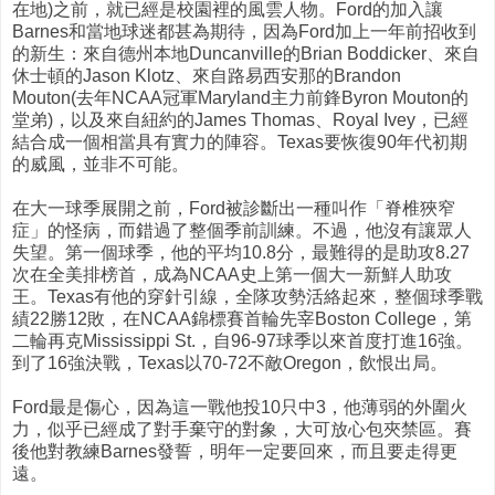
在地)之前，就已經是校園裡的風雲人物。Ford的加入讓
Barnes和當地球迷都甚為期待，因為Ford加上一年前招收到
的新生：來自德州本地Duncanville的Brian Boddicker、來自
休士頓的Jason Klotz、來自路易西安那的Brandon
Mouton(去年NCAA冠軍Maryland主力前鋒Byron Mouton的
堂弟)，以及來自紐約的James Thomas、Royal Ivey，已經
結合成一個相當具有實力的陣容。Texas要恢復90年代初期
的威風，並非不可能。
在大一球季展開之前，Ford被診斷出一種叫作「脊椎狹窄
症」的怪病，而錯過了整個季前訓練。不過，他沒有讓眾人
失望。第一個球季，他的平均10.8分，最難得的是助攻8.27
次在全美排榜首，成為NCAA史上第一個大一新鮮人助攻
王。Texas有他的穿針引線，全隊攻勢活絡起來，整個球季戰
績22勝12敗，在NCAA錦標賽首輪先宰Boston College，第
二輪再克Mississippi St.，自96-97球季以來首度打進16強。
到了16強決戰，Texas以70-72不敵Oregon，飲恨出局。
Ford最是傷心，因為這一戰他投10只中3，他薄弱的外圍火
力，似乎已經成了對手棄守的對象，大可放心包夾禁區。賽
後他對教練Barnes發誓，明年一定要回來，而且要走得更
遠。