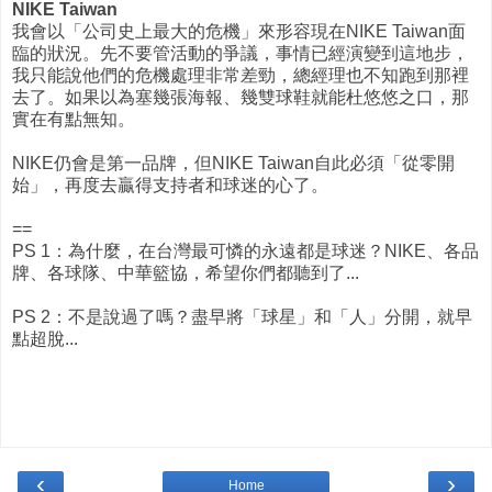
NIKE Taiwan
我會以「公司史上最大的危機」來形容現在NIKE Taiwan面
臨的狀況。先不要管活動的爭議，事情已經演變到這地步，
我只能說他們的危機處理非常差勁，總經理也不知跑到那裡
去了。如果以為塞幾張海報、幾雙球鞋就能杜悠悠之口，那
實在有點無知。
NIKE仍會是第一品牌，但NIKE Taiwan自此必須「從零開
始」，再度去贏得支持者和球迷的心了。
==
PS 1：為什麼，在台灣最可憐的永遠都是球迷？NIKE、各品
牌、各球隊、中華籃協，希望你們都聽到了...
PS 2：不是說過了嗎？盡早將「球星」和「人」分開，就早
點超脫...
‹
›
Home