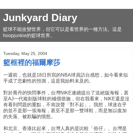
Junkyard Diary
籃球不能改變世界，但它可以是看世界的一種方法。這是
hoopjunkie的籃球世界。
Tuesday, May 25, 2004
籃框裡的福爾摩莎
一週前，也就是18日所寫的NBA球員訪台感想，如今看來似
乎成了悲劇性的預測，這是我始料未及的。
對於喬丹的快閃事件，台灣NIKE連續提出了送絕版海報，甚
至AJ一代複刻版球鞋的補償措施，但在我看來，NIKE還是沒
有看到問題的重點，不肯說聲「對不起」。我想，球迷在乎
的並不是那一張海報，甚至不是那一雙球鞋，而是無以復加
的失落、被欺騙的憤怒。
和北京、香港比起來，台灣人真的是比較「俗仔」。台灣是