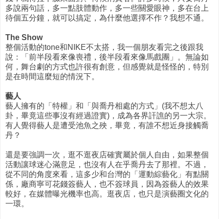
多說兩句話，多一點肢體動作，多一些關愛眼神，多在台上
待個五分鐘，就可以搞定，為什麼他選擇不作？我想不通。
The Show
整個活動的tone和NIKE不太搭，我一個朋友看完之後跟我
說：「前半段看來像喪禮，後半段看來像馬戲團」。無論如
何，舞台劇的方式也許很有創意，但感覺就是怪怪的，特別
是在時間這麼短的情況下。
藝人
藝人擁有的「特權」和「與喬丹相處的方式」(我不想太八
卦，畢竟這些事沒有經過證實)，成為各界訐譙的另一大宗。
有人覺得藝人是遭受池魚之殃，畢竟，有誰不想近身接觸喬
丹？
還是要強調一次，逛不逛夜店確實屬於個人自由，如果整個
活動讓球迷心滿意足，也沒有人在乎喬丹去了那裡。不過，
從不同的角度來看，這多少和台灣的「運動綜藝化」有點關
係，廠商寧可花錢簽藝人，也不簽球員，因為簽藝人的效果
較好，在媒體曝光機率也高。逛夜店，也只是演藝圈文化的
一環。