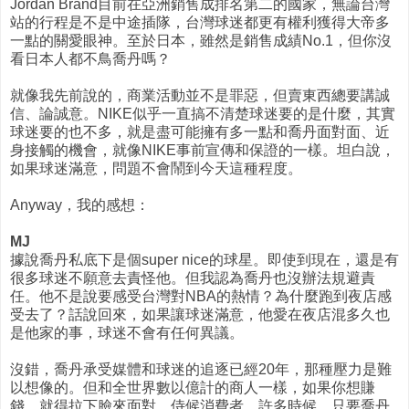
Jordan Brand目前在亞洲銷售成排名第二的國家，無論台灣
站的行程是不是中途插隊，台灣球迷都更有權利獲得大帝多
一點的關愛眼神。至於日本，雖然是銷售成績No.1，但你沒
看日本人都不鳥喬丹嗎？
就像我先前說的，商業活動並不是罪惡，但賣東西總要講誠
信、論誠意。NIKE似乎一直搞不清楚球迷要的是什麼，其實
球迷要的也不多，就是盡可能擁有多一點和喬丹面對面、近
身接觸的機會，就像NIKE事前宣傳和保證的一樣。坦白說，
如果球迷滿意，問題不會鬧到今天這種程度。
Anyway，我的感想：
MJ
據說喬丹私底下是個super nice的球星。即使到現在，還是有
很多球迷不願意去責怪他。但我認為喬丹也沒辦法規避責
任。他不是說要感受台灣對NBA的熱情？為什麼跑到夜店感
受去了？話說回來，如果讓球迷滿意，他愛在夜店混多久也
是他家的事，球迷不會有任何異議。
沒錯，喬丹承受媒體和球迷的追逐已經20年，那種壓力是難
以想像的。但和全世界數以億計的商人一樣，如果你想賺
錢，就得拉下臉來面對、侍候消費者。許多時候，只要喬丹