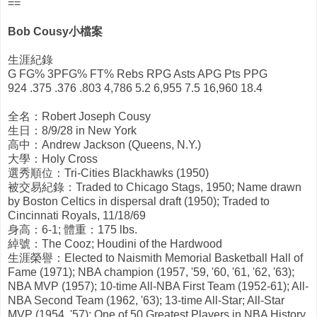
==
Bob Cousy小檔案
生涯紀錄
G FG% 3PFG% FT% Rebs RPG Asts APG Pts PPG
924 .375 .376 .803 4,786 5.2 6,955 7.5 16,960 18.4
全名：Robert Joseph Cousy
生日：8/9/28 in New York
高中：Andrew Jackson (Queens, N.Y.)
大學：Holy Cross
選秀順位：Tri-Cities Blackhawks (1950)
被交易紀錄：Traded to Chicago Stags, 1950; Name drawn
by Boston Celtics in dispersal draft (1950); Traded to
Cincinnati Royals, 11/18/69
身高：6-1; 體重：175 lbs.
綽號：The Cooz; Houdini of the Hardwood
生涯榮譽：Elected to Naismith Memorial Basketball Hall of
Fame (1971); NBA champion (1957, '59, '60, '61, '62, '63);
NBA MVP (1957); 10-time All-NBA First Team (1952-61); All-
NBA Second Team (1962, '63); 13-time All-Star; All-Star
MVP (1954, '57); One of 50 Greatest Players in NBA History