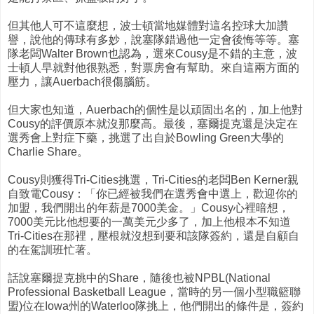
但其他人可不這麼想，波士頓當地媒體對這名控球大加讚
譽，說他的傳球有多妙，說塞隊錯過他一定會後悔等等。塞
隊老闆Walter Brown也認為，選來Cousy是不錯的主意，波
士頓人早就對他很熟悉，對票房會有幫助。來自這兩方面的
壓力，讓Auerbach很傷腦筋。
但大家也知道，Auerbach的個性是以頑固出名的，加上他對
Cousy的評價原本就沒那麼高。最後，塞爾提克還是決定在
選秀會上對症下藥，挑選了出自於Bowling Green大學的
Charlie Share。
Cousy則獲得Tri-Cities挑選，Tri-Cities的老闆Ben Kerner親
自致電Cousy：「你已經被我們在選秀會中選上，歡迎你的
加盟，我們開出的年薪是7000美金。」Cousy心裡暗想，
7000美元比他想要的一萬美元少多了，加上他根本不知道
Tri-Cities在那裡，壓根就沒想到要和該隊簽約，還是自顧自
的在駕訓班忙著。
話說塞爾提克挑中的Share，隨後也被NPBL(National
Professional Basketball League，當時的另一個小型職籃聯
盟)位在Iowa州的Waterloo隊挑上，他們開出的條件是，簽約