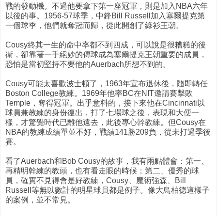
戰的發動機。不過他要拿下第一座冠軍，則是加入NBA六年
以後的事。1956-57球季，中鋒Bill Russell加入塞爾提克第
一個球季，他們就奪冠而歸，從此開創了綠衫王朝。
Cousy終其一生的命中率都不到四成，可以說是很糟糕的後
衛，卻靠著一手絕妙的傳球成為塞爾提克王朝重要的成員，
恐怕是當初堅持不要他的Auerbach所想不到的。
Cousy可能太喜歡波士頓了，1963年宣布退休後，隨即轉任
Boston College教練。1969年他率BC在NIT邀請賽擊敗
Temple，奪得冠軍。出乎意料的，接下來他在Cincinnati以
球員兼教練的身份復出，打了七場球之後，表現和大便一
樣，才驚覺時代已離他遠去，此後專心幹教練。但Cousy在
NBA的教練成績單並不好，戰績141勝209負，從未打過季後
賽。
看了Auerbach和Bob Cousy的故事，我有兩點體會：第一、
再精明幹練的教頭，也有看走眼的時候；第二、優秀的球
員，確實不見得會是好教練，Cousy、魔術強森、Bill
Russell等無以數計的明星球員都是例子。像大鳥柏德這樣子
的案例，並不常見。