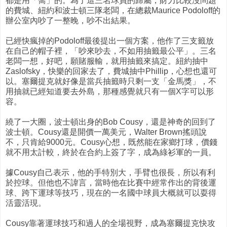
都是用「喬」的。為了這三名球員的歸屬，財力比較沒問題
的費城、紐約和波士頓三隊老闆，在總裁Maurice Podoloff的
辦公室內吵了一整晚，吵不出結果。
已經快瘋掉的Podoloff最後提出一個方案，他作了三支籤放
在自己的帽子裡，「吵來吵去，不如用抽籤最公平」。三名
老闆一想，好吧，願賭服輸，就用抽籤來搞定。紐約抽中
Zaslofsky，快樂的回家去了，費城抽中Phillip，心想也還可
以。塞爾提克就好像是當兵抽籤時只剩一支「金馬獎」，不
用抽就已經知道要去外島，那種感覺就只有一個X字可以形
容。
繞了一大圈，波士頓出身的Bob Cousy，還是神奇的回到了
波士頓。Cousy還是開價一萬美元，Walter Brown搖頭說
不，只肯給9000元。Cousy心想，既然能在家鄉打球，價錢
就不用太計較，終於在合約上簽了字，成為綠衫軍的一員。
據Cousy自己表示，他的手特別大，手臂也很長，所以有利
於控球。但他也不諱言，當時他在比賽中經常作出的背後運
球、跨下運球等技巧，現在的一名國中球員大概就可以耍得
活靈活現。
Cousy靠著運球技巧和過人的全場視野，成為塞爾提克快攻