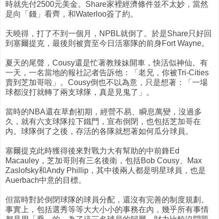
時就先付2500元美金。Share家裡經濟條件並不太妙，當然
是向「錢」看齊，和Waterloo簽了約。
天曉得，打了不到一個月，NPBL就倒了。於是Share只好回
到塞爾提克，最後則被賣至今日活塞隊的前身Fort Wayne。
夏天的尾聲，Cousy還是忙著教辣妹開車，快活似神仙。有
一天，一名當地的報社記者告訴他：「老兄，你被Tri-Cities
賣到芝加哥啦」。Cousy倒也不以為意，只是想著：「一場
球都沒打就轉了兩支球隊，真是見鬼了」。
當時的NBA還在草創初期，經營不易、瞬息萬變，沒過多
久，就有六支球隊拉下鐵門，宣布倒閉，也包括芝加哥在
內。球隊倒了之後，存活的各隊就想著如何瓜分球員。
塞爾提克此時獲得後來對戰力大有幫助的中前鋒Ed
Macauley，芝加哥則有三名後衛，包括Bob Cousy、Max
Zaslofsky和Andy Phillip，其中後兩人都是明星球員，也是
Auerbach中意的目標。
但當時對於倒閉球隊的球員分配，還沒有完善的制度規劃。
事實上，包括選秀等等大大小小的事務在內，幾乎所有事情