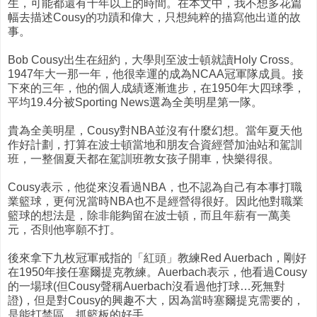
生，可能都還有十年以上的時間。在本文中，我不想多花篇
幅去描述Cousy的功蹟和偉大，只想純粹的描寫他出道的故
事。
Bob Cousy出生在紐約，大學則至波士頓就讀Holy Cross。
1947年大一那一年，他很幸運的成為NCAA冠軍隊成員。接
下來的三年，他的個人成績逐漸進步，在1950年大四球季，
平均19.4分被Sporting News選為全美明星第一隊。
貴為全美明星，Cousy對NBA並沒有什麼幻想。當年夏天他
作好計劃，打算在波士頓當地和朋友合資經營加油站和駕訓
班，一整個夏天都在駕訓班教女孩子開車，快樂得很。
Cousy表示，他從來沒看過NBA，也不認為自己有本事打職
業籃球，更何況當時NBA也不是經營得很好。因此他對職業
籃球的想法是，除非能夠留在波士頓，而且年薪有一萬美
元，否則他寧願不打。
後來拿下九枚冠軍戒指的「紅頭」教練Red Auerbach，剛好
在1950年接任塞爾提克教練。Auerbach表示，他看過Cousy
的一場球(但Cousy聲稱Auerbach沒看過他打球…死無對
證)，但是對Cousy的興趣不大，因為當時塞爾提克需要的，
是能打禁區、抓籃板的好手。