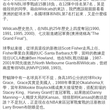
在今年NBL球季戰績15勝18負，在12隊中排名第7名，算是
後段班的同學。藉由Wildcats的來訪，我們應該能親眼看看
澳洲的籃球水準，各國球隊和NBL第7名打起來，又是什麼樣
子。
Wildcats歷史悠久，在NBL的25年歷史上四度奪冠(1990,
1991, 1995, 2000)、七次殺進總冠軍賽(澳洲佬稱為"The
Grand Final")。
球季結束後，從球員退役的新教頭Scott Fisher走馬上任。
Fisher畢業自美國的UC-Santa Barbara大學，當時的教練是
現任UCLA教練Ben Howland。他在NBL戰功顯赫，1987-
2001年間先後效力North Melbourne Giants和Wildcats，曾經
兩度奪得NBL的MVP(1988, 1993)。
野貓陣中有一名球員不可不提，身高185公分的控球Ricky
Grace。Grace其實是美國人，1988年畢業於Okalahoma大
學，當年和Mookie Blaylock構成奧大後場雙衛，搭配前場的
Stacey King、Harvey Grant打進冠軍戰，結果敗給Danny
Manning一人獨撐大局的Kansas。猜猜那時Kansas的教頭是
誰？不是別人，正是現在在NBA東區冠軍戰奮戰的活塞教頭
Larry Brown布朗爺是也。