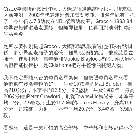
Grace畢業後赴澳洲打球，大概是很適應當地生活，後來就
入籍澳洲，2000年代表澳洲參加雪梨奧運。雖然年紀有一把
了，今年仍以7.3助攻在NBL榮膺助攻王。Grace在1993-94
球季曾短暫混過老鷹隊，但隨即被刷，也再回到澳洲打球討
生活至今。
之所以要特別提起Grace，大概和我親眼看過他打球有點關
係，多少帶點老頭子的追憶。如果沒記錯的話，他應該是左
撇子，速度很快。當年他和Mookie Blaylock搭配，兩人雖不
高但都能投擅抄，是Oklahoma把對手整慘的關鍵人物。
我不確定野貓來台的球員名單為何，但依照球員名單來看，
他們還有幾名年輕的好手。生於1979年的Matt Burston，身
高210公分，本季平均13.8分、9.2籃板；生於1982年、身高
206公分的Peter Crawford，剛從Townsville轉過來，本季平
均12分、4.5籃板；生於1979年的James Harvey，身高196
公分，是該隊主力射手，本季平均20.7分、3.4籃板、3.5助
攻。
看起來，這是一支可怕的高空部隊，中華隊和各隊都得小心
了。