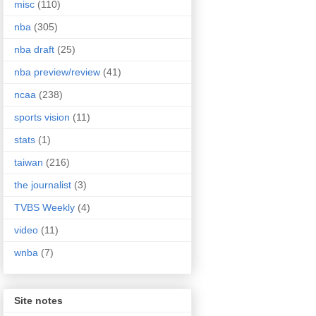
misc
(110)
nba
(305)
nba draft
(25)
nba preview/review
(41)
ncaa
(238)
sports vision
(11)
stats
(1)
taiwan
(216)
the journalist
(3)
TVBS Weekly
(4)
video
(11)
wnba
(7)
Site notes