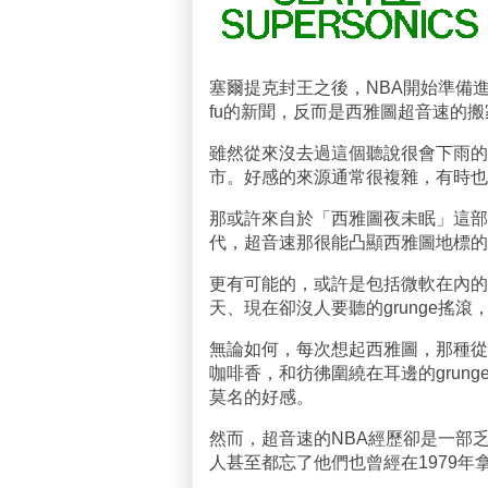
塞爾提克封王之後，NBA開始準備
fu的新聞，反而是西雅圖超音速的搬
雖然從來沒去過這個聽說很會下雨的
市。好感的來源通常很複雜，有時也
那或許來自於「西雅圖夜未眠」這部
代，超音速那很能凸顯西雅圖地標的
更有可能的，或許是包括微軟在內的
天、現在卻沒人要聽的grunge搖滾
無論如何，每次想起西雅圖，那種從
咖啡香，和彷彿圍繞在耳邊的grung
莫名的好感。
然而，超音速的NBA經歷卻是一部
人甚至都忘了他們也曾經在1979年