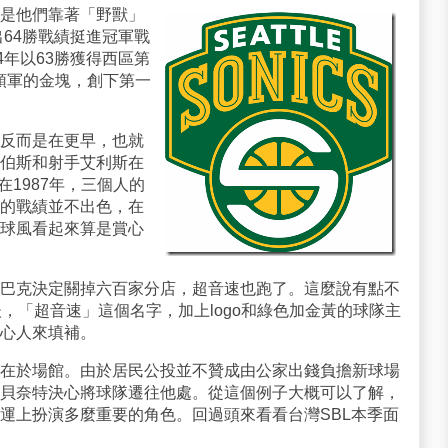
是他們靠著「野獸」
出64勝戰績挺進冠軍戰
4年以63勝獲得西區第
波領軍的金塊，創下第一
反而是在更早，也就
伯斯和射手艾利斯在
別在1987年，三個人的
的戰績並不出色，在
球風看起來算是賞心
巴克決定關掉六百家分店，超音速也跑了。這麼說有點不
，「超音速」這個名字，加上logo和綠色加金黃的球隊主
心人來填補。
在於場館。由於居民公投並不贊成由公家出錢負擔新球場
貝奈特決心將球隊遷往他處。從這個例子大概可以了解，
運上扮演多麼重要的角色。回過頭來看看台灣SBL本季面