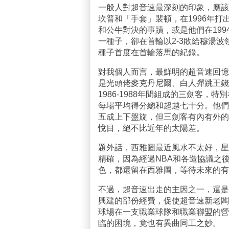
一般人對超音速最深刻的印象，應該
坎普和「手套」裴頓，在1996年打
和公牛對決的事蹟，或是他們在199
一種子，卻在首輪以2-3敗給穆湯
種子首度在首輪落馬的紀錄。
對我個人而言，最鮮明的超音速回憶
是光頭佬麥克丹尼爾、白人彈跳王錢
1986-1988年間組成的三劍客，特
每場平均得分總和超越七十分。他們
五成上下盤旋，但三劍客有內有外的
悅目，絕不比近年的太陽差。
題外話，西雅圖最近風水不太好，星
精確，因為經過NBA和各造協議之後
色，都還留在西雅圖，等待未來的有
不過，超音速出走的主因之一，還是
興建的部份經費，促使超音速新老闆
球場在一支職業球隊和職業聯盟的營
臨的困境，竟也有異曲同工之妙。