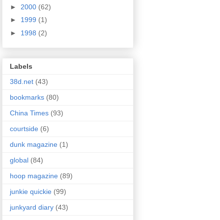
►
2000
(62)
►
1999
(1)
►
1998
(2)
Labels
38d.net
(43)
bookmarks
(80)
China Times
(93)
courtside
(6)
dunk magazine
(1)
global
(84)
hoop magazine
(89)
junkie quickie
(99)
junkyard diary
(43)