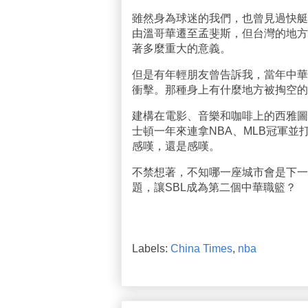
雖然身為球迷的我們，也曾見過快艇
由溫哥華遷至孟斐斯，但台灣的地方
著多麼重大的意義。
但是有年輕朋友曾告訴我，當年中華
衝擊。那種身上有什麼地方被掏空的
建構在電影、音樂和咖啡上的西雅圖
士頓一年來連拿NBA、MLB冠軍
感嘆，還是感嘆。
不禁想著，不知哪一座城市會是下一
題，讓SBL成為第二個中華職籃？
Labels:
China Times
,
nba