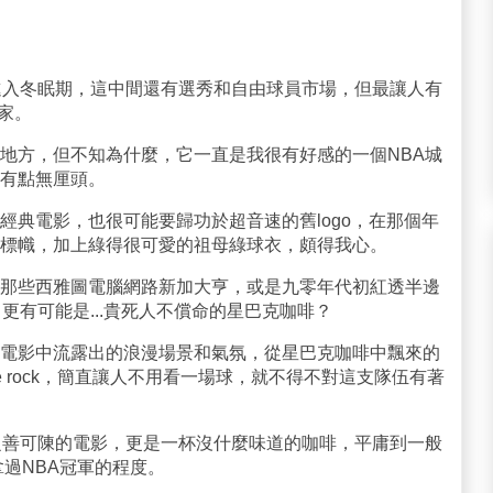
進入冬眠期，這中間還有選秀和自由球員市場，但最讓人有
家。
地方，但不知為什麼，它一直是我很有好感的一個NBA城
有點無厘頭。
經典電影，也很可能要歸功於超音速的舊logo，在那個年
標幟，加上綠得很可愛的祖母綠球衣，頗得我心。
那些西雅圖電腦網路新加大亨，或是九零年代初紅透半邊
，更有可能是...貴死人不償命的星巴克咖啡？
電影中流露出的浪漫場景和氣氛，從星巴克咖啡中飄來的
e rock，簡直讓人不用看一場球，就不得不對這支隊伍有著
乏善可陳的電影，更是一杯沒什麼味道的咖啡，平庸到一般
拿過NBA冠軍的程度。