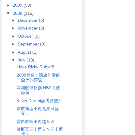
►
2009
(59)
▼
2008
(115)
►
December
(6)
►
November
(8)
►
October
(9)
►
September
(9)
►
August
(1)
▼
July
(10)
I love Ricky Rubio!!!
2008奧運：國旗的價值
亞洲的突破
歐洲籃球反撲 NBA將被
顛覆
Kevin Durant記者會照片
當瓊斯盃不再是夏日盛
宴…
當西雅圖不再超音速
瓊斯盃三十而立？三十而
慄？