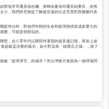
由聖地牙哥遷居洛杉磯、黃蜂由夏洛特遷至紐奧良、灰熊
太小，我們終究無從了解超音速的出走究竟對西雅圖代表
職籃垮台時，對他們年輕的生命和籃球熱情造成多麼大的
感覺，可能是很類似的。
聯想，自八零年代以降陪伴著我的超音速記憶，再加上波
並打進超級盃決賽的風光，如今對這座「綠寶石之城」，除了
個被「籃球淨空」的城市？而台灣會不會因為一個球場問