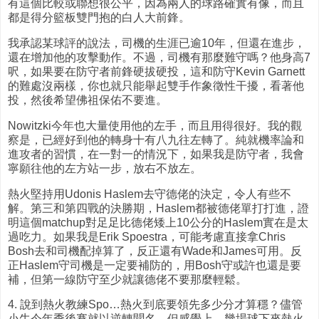
有這個比較或聯想很公平，因為兩人的球路確實有像，而且
都是得分籃板雙門抱的白人大前鋒。
我承認某球評的說法，司機的生涯已逾10年，但還在進步，
還在增加他的攻擊動作。不過，司機有那麼難守嗎？他身高7
呎，如果要在防守者前鋒硬拔硬投，這和防守Kevin Garnett
的難處沒兩樣，你也就只能舉起雙手作象徵性干擾，看著他
投，然後希望佛祖保佑不要進。
Nowitzki今年也大量使用他的左手，而且用得很好。我的觀
察是，已經好到他的轉身十有八九往左轉了。純就機率論和
進攻者的習慣，在一對一的情況下，如果我是防守者，我會
寧願往他的左方站一步，放右不放左。
熱火堅持用Udonis Haslem去守德佬的決定，令人有些不
解。第三和第四戰的決勝期，Haslem都被德佬單打打進，證
明這個matchup對足足比德佬矮上10公分的Haslem實在是太
過吃力。如果我是Erik Spoestra，可能考慮直接拿Chris
Bosh去和司機配掉算了，反正還有Wade和James可用。反
正Haslem守司機是一定要補防的，用Bosh守或許也還是要
補，但第一線防守至少就讓德佬不要那麼輕鬆。
4. 說到熱火教練Spo…熱火到底要領先多少分才算穩？儘管
小牛今年季後賽就以逆轉聞名，但感覺上，幾場球下來熱火