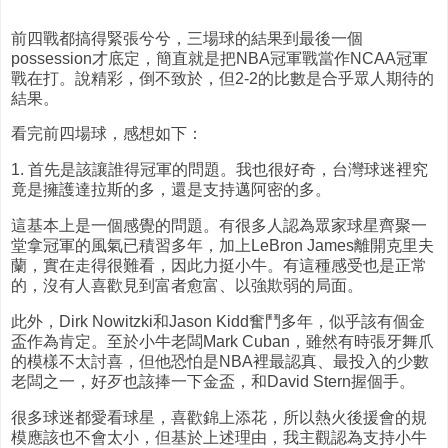
前四戰都搞得緊張兮兮，三場球的結果到最後一個
possession才底定，簡直就是把NBA冠軍戰當作NCAA冠軍
戰在打。說精彩，倒不致於，但2-2的比數是合乎眾人期待的
結果。
看完前四場球，感想如下：
1. 首先是該讓誰得冠軍的問題。我也很好奇，台灣球迷裡究
竟是擁護達拉斯的多，還是支持邁阿密的多。
這基本上是一個感覺的問題。有很多人認為眾家球星齊聚一
堂拿冠軍的風氣已積習多年，加上LeBron James離開克里夫
蘭，實在走得很難看，因此力挺小牛。有這種感受也是正常
的，沒有人喜歡見到富者愈富、以強欺弱的局面。
此外，Dirk Nowitzki和Jason Kidd奮鬥多年，似乎該有個金
盃作為肯定。至於小牛老闆Mark Cuban，雖然有時張牙舞爪
的模樣不太討喜，但他恐怕是NBA裡最認真、最投入的少數
老闆之一，好歹也該捧一下金盃，和David Stern握個手。
很多球迷都愛看球星，喜歡錦上添花，所以熱火後援會的規
模應該也不會太小，但基於上述理由，我主觀認為支持小牛