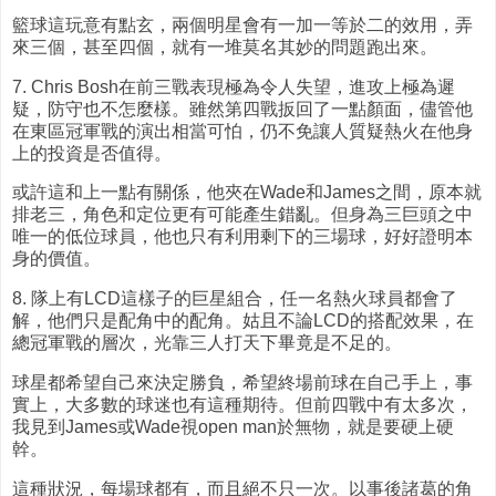
籃球這玩意有點玄，兩個明星會有一加一等於二的效用，弄
來三個，甚至四個，就有一堆莫名其妙的問題跑出來。
7. Chris Bosh在前三戰表現極為令人失望，進攻上極為遲
疑，防守也不怎麼樣。雖然第四戰扳回了一點顏面，儘管他
在東區冠軍戰的演出相當可怕，仍不免讓人質疑熱火在他身
上的投資是否值得。
或許這和上一點有關係，他夾在Wade和James之間，原本就
排老三，角色和定位更有可能產生錯亂。但身為三巨頭之中
唯一的低位球員，他也只有利用剩下的三場球，好好證明本
身的價值。
8. 隊上有LCD這樣子的巨星組合，任一名熱火球員都會了
解，他們只是配角中的配角。姑且不論LCD的搭配效果，在
總冠軍戰的層次，光靠三人打天下畢竟是不足的。
球星都希望自己來決定勝負，希望終場前球在自己手上，事
實上，大多數的球迷也有這種期待。但前四戰中有太多次，
我見到James或Wade視open man於無物，就是要硬上硬
幹。
這種狀況，每場球都有，而且絕不只一次。以事後諸葛的角