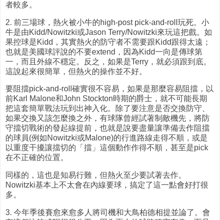
者較多。
2. 前三場球，熱火被小牛的high-post pick-and-roll玩死。小
牛是由Kidd/Nowitzki或Jason Terry/Nowitzki來玩這把戲。如
果控球是Kidd，其實熱火的防守者不需要跟Kidd跟得太遠；
也就是美國球評說的不要extend，因為Kidd一向是傳球第
一，而且外線不穩定。反之，如果是Terry，就必須跟到底。
這說起來很簡單，但熱火的操作並不好。
要阻擋pick-and-roll確實很不容易，如果是那麼容易阻擋，以
前Karl Malone和John Stockton時期的爵士，就不可能長期
把這套簡單戰法玩到出神入化。除了要注意是否交換防守、
如果交換又該怎麼換之外，有球隊曾經試著制敵機先，將防
守擋切戰術的發起線提前，也就是說要盡量讓準備去作阻擋
的球員(例如Nowitzki或Malone)的行進路線走得不順，或是
以重度干擾讓擋切的「擋」這個動作作得不順，甚至是pick
在不正確的位置。
同樣的，這也是知易行難，但熱火至少要試著去作。
Nowitzki基本上不太會在內線要球，搞定了這一點會好打很
多。
3. 今年季後賽愈來愈多人將司機和大鳥柏德相提並論了。會