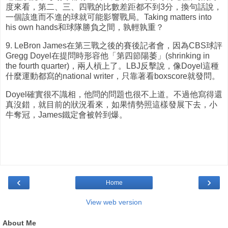
度來看，第二、三、四戰的比數差距都不到3分，換句話說，
一個該進而不進的球就可能影響戰局。Taking matters into
his own hands和球隊勝負之間，孰輕孰重？
9. LeBron James在第三戰之後的賽後記者會，因為CBS球評
Gregg Doyel在提問時形容他「第四節陽萎」(shrinking in
the fourth quarter)，兩人槓上了。LBJ反擊說，像Doyel這種
什麼運動都寫的national writer，只靠著看boxscore就發問。
Doyel確實很不識相，他問的問題也很不上道。不過他寫得還
真沒錯，就目前的狀況看來，如果情勢照這樣發展下去，小
牛奪冠，James鐵定會被幹到爆。
‹
›
Home
View web version
About Me