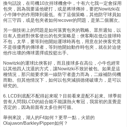
換句話說，在司機10次持球機會中，十有六七我一定會採用
包夾，因為我要逼他硬打，或是將球傳掉，要把Nowitzki在
小牛陣中的作用降到最低。有了這個策略，其他防守球員如
何三守四，或是包夾者如何recover的問題，是第二個層次。
另一個技術上的問題是如何落實包夾的戰略。眾所週知，以
往有人曾經對俠客使出的包夾策略是：俠客剛在低位接球時
不包，太早，要等到他開始運球時再包，用意在於俠客究竟
不是很優秀的傳球者，等到他開始動作時包夾，就在於迫使
他作出壞的傳球選擇或投籃出手。
Nowitzki的運球比俠客好，而且接球多在高位，小牛也經常
以其他四人沈退的方式，讓Nowitzki不致於被包。如果是這
種情況，那只能要求第一線防守者盡力而為，二線補防伺機
而動。但其他情況下，如何以包夾減損德佬破壞力，是可以
研究的。
6. LCD到底配不配得起來呢？目前看來是配不起來。球季前
曾有人問我LCD的組合能不能讓熱火奪冠，我當初的直覺是
否定的，因為前面有太多往例可循。
舉例來說，湖人的F4如何？更早一點，火箭的
Olajuwon/Barkley/Pippen如何？