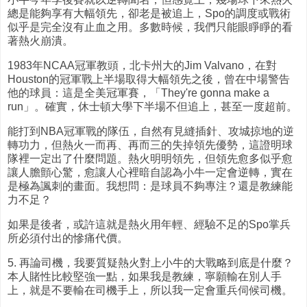
總是能夠享有大幅領先，卻老是被追上，Spo的調度或戰術
似乎是完全沒有止血之用。多數時候，我們只能眼睜睜的看
著熱火崩潰。
1983年NCAA冠軍教頭，北卡州大的Jim Valvano，在對
Houston的冠軍戰上半場取得大幅領先之後，曾在中場警告
他的球員：這是全美冠軍賽，「They're gonna make a
run」。確實，休士頓大學下半場不但追上，甚至一度超前。
能打到NBA冠軍戰的隊伍，自然有見縫插針、攻城掠地的逆
轉功力，但熱火一而再、再而三的失掉領先優勢，這證明球
隊裡一定出了什麼問題。熱火明明領先，但領先愈多似乎愈
讓人膽顫心驚，愈讓人心裡暗自認為小牛一定會逆轉，實在
是極為諷刺的畫面。我想問：是球員不夠專注？還是教練能
力不足？
如果是後者，或許這就是熱火用年輕、經驗不足的Spo掌兵
所必須付出的慘痛代價。
5. 再論司機，我要質疑熱火對上小牛的大戰略到底是什麼？
本人賭性比較堅強一點，如果我是教練，寧願輸在別人手
上，就是不要輸在司機手上，所以我一定會重兵伺候司機。