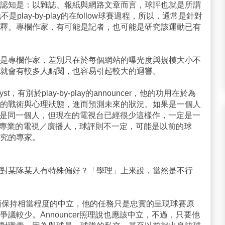
認知是：以雜誌、報紙與網路文章而言，球評也就是所謂
不是play-by-play的在follow球賽過程，所以，通常是針對
釋。專欄作家，有可能是記者，也可能是研究該運動已有
是專欄作家，差別只在於每個網站的曝光度與規模大小不
就會有較多人點閱，也容易引起較大的迴響。
，有別於play-by-play的announcer，他的功用在於為
的戰術與心理狀態，進而預測未來的狀況。如果是一個人
lyst就是同一個人，但現在的電視台已經很少這樣作，一定是一
常會是專業的電視／廣播人，球評則不一定，可能是以前的球
究的專家。
對某隊某人有特殊偏好？「學理」上來說，當然是不行
實必須保持相當程度的中立，他的任務只是忠實的呈現球賽原
議較少。Announcer照理說也應該中立，不過，只要他