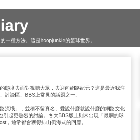
iary
種方法。這是hoopjunkie的籃球世界。
的態度去面對視聽大眾，去迎向網路紀元？這是最近我注
、討論區、BBS上常見的話題之一。
路流氓」，並稱不留真名、愛說什麼就說什麼的網路文化
也引起更熱烈的討論。各大BBS版上則常出現「最爛的球
ost，通常都會獲得排山倒海式的回應。