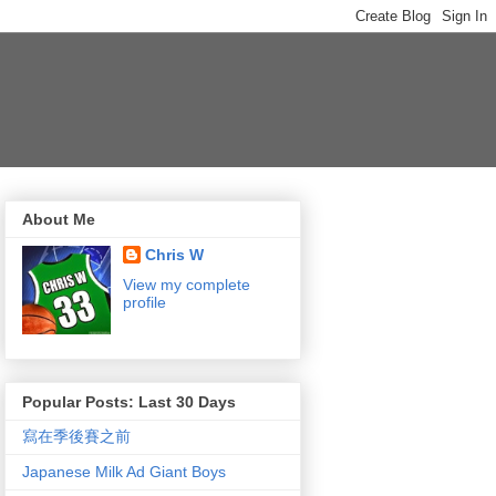
About Me
Chris W
View my complete
profile
Popular Posts: Last 30 Days
寫在季後賽之前
Japanese Milk Ad Giant Boys