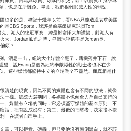
對職責。因為與球員、球隊的私交，甚至以前就出身該球
的偏頗，也是在所難免。畢竟，我們很難抿滅人性的弱點。
國也多的是。猶記十幾年以前，看NBA只能透過哀求美國
CBS Sports，球評是前塞爾提克球員Tom
塞爾提克、湖人的總冠軍賽，總是對塞隊大加讚揚，對湖人有
。Jordan風光之時，每個球評還不是Jordan長、
的偏頗？
圖為例。消息一出，紐約大小媒體全翻了，藉機落井下石，說
力護盤，說Ewing是個為紐約奉獻犧牲的戰士者也不在少
的傢伙。這些媒體都堅持中立的立場嗎？不盡然。而真相是什
很清楚的現實，因為不同的媒體也會有不同的想法，就像
法一樣。總統大選期間，各媒體不也傾全力為自己支持的
一、媒體有立場的同時，它必須堅守媒體的基本原則，不
瞎話，把有說成沒有；第二、最後的把關者，決定接不接
利，在讀者自己手上。
文章，可以拒看、砲轟，但只要他沒有顛倒黑白，就不該