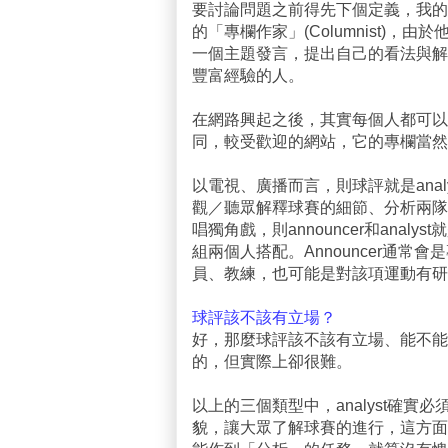
要討論問題之前得先下個定義，我的
的「專欄作家」(Columnist)，由於他
一個主題發言，提出自己的看法與解
豐富經驗的人。
在網路興起之後，其實每個人都可以
同，較受歡迎的網站，它的專欄當然
以電視、廣播而言，則球評就是analyst
觀／聽眾解釋球賽的細節、分析兩隊
唱獨角戲，則announcer和ana
組兩個人搭配。Announcer通
員、教練，也可能是對該項運動有研
球評該不該有立場？
好，那麼球評該不該有立場、能不能
的，但實際上卻很難。
以上的三個類型中，analyst確
貌，讓大眾了解球賽的進行，這方面爭