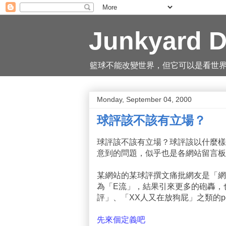
Junkyard D
籃球不能改變世界，但它可以是看世界的一
Monday, September 04, 2000
球評該不該有立場？
球評該不該有立場？球評該以什麼樣
意到的問題，似乎也是各網站留言板
某網站的某球評撰文痛批網友是「網
為「E流」，結果引來更多的砲轟，
評」、「XX人又在放狗屁」之類的p
先來個定義吧