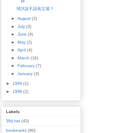
路
球評該不該有立場？
►
August
(2)
►
July
(3)
►
June
(4)
►
May
(2)
►
April
(4)
►
March
(16)
►
February
(7)
►
January
(3)
►
1999
(1)
►
1998
(2)
Labels
38d.net
(43)
bookmarks
(80)