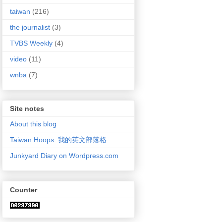
taiwan
(216)
the journalist
(3)
TVBS Weekly
(4)
video
(11)
wnba
(7)
Site notes
About this blog
Taiwan Hoops: 我的英文部落格
Junkyard Diary on Wordpress.com
Counter