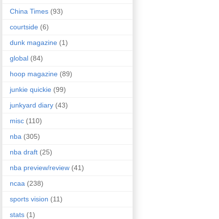
China Times
(93)
courtside
(6)
dunk magazine
(1)
global
(84)
hoop magazine
(89)
junkie quickie
(99)
junkyard diary
(43)
misc
(110)
nba
(305)
nba draft
(25)
nba preview/review
(41)
ncaa
(238)
sports vision
(11)
stats
(1)