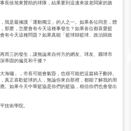
事長徐旭東贊助的球隊，結果要到這邊來拔老闆家的旗
，我是最擁護「運動獨立」的人之一。如果各位同意，體
，那麼，怎麼會有今天這種事發生？如果各位都喜愛籃
會有今天這種問題？如果真能「籃球歸籃球、政治歸政
再而三的發生，讓無論來自何方的網友、球友、圓球市
深蒂固的偏見和干擾？
大海嘯」，市長可能會氣昏，也很可能把這篇稿子刪掉。
，真正喜歡籃球的人，無論你來自那裡，都能了解我的用
應。如果今天中華籃協是你們的籃協，相信你們也會發出
平技術學院。