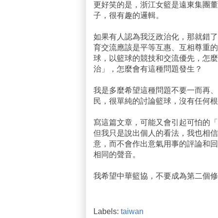
更好笑的是，浙江女籃是遠東集團董
子，很有趣的邏輯。
如果有人認為我泛政治化，那就錯了
育交流應該是平等互惠、互相尊重的
球，以籃球的競技和交流優先，怎麼
治」，怎麼會有這種問題發生？
我是多麼希望這種問題不要一而再、
民，很單純的討論籃球，沒有任何根
寫這篇文章，可能又會引起可怕的「
但我只是說出個人的看法，我也相信
意，而不會作出意氣用事的評論和回
相同的聲音。
我希望中華籃協，不要成為第二個修
Labels:
taiwan