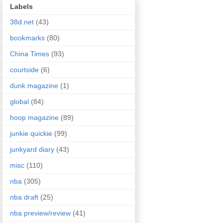
Labels
38d.net
(43)
bookmarks
(80)
China Times
(93)
courtside
(6)
dunk magazine
(1)
global
(84)
hoop magazine
(89)
junkie quickie
(99)
junkyard diary
(43)
misc
(110)
nba
(305)
nba draft
(25)
nba preview/review
(41)