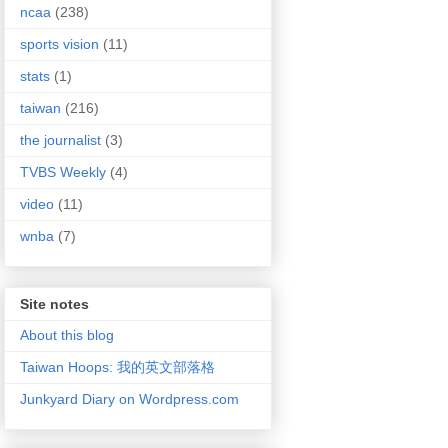
ncaa
(238)
sports vision
(11)
stats
(1)
taiwan
(216)
the journalist
(3)
TVBS Weekly
(4)
video
(11)
wnba
(7)
Site notes
About this blog
Taiwan Hoops: 我的英文部落格
Junkyard Diary on Wordpress.com