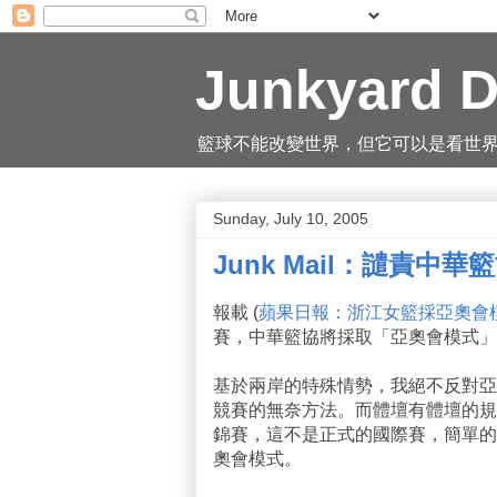
Junkyard D
籃球不能改變世界，但它可以是看世界的一
Sunday, July 10, 2005
Junk Mail：譴責中華
報載 (
蘋果日報：浙江女籃採亞奧會
賽，中華籃協將採取「亞奧會模式」
基於兩岸的特殊情勢，我絕不反對亞
競賽的無奈方法。而體壇有體壇的規
錦賽，這不是正式的國際賽，簡單的
奧會模式。