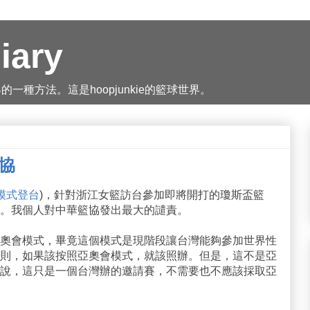
iary
種方法。這是hoopjunkie的籃球世界。
籃協
模式登台
)，針對浙江女籃訪台參加即將開打的瓊斯盃籃
。我個人對中華籃協發出最大的譴責。
奧會模式，畢竟這個模式是現階段讓台灣能夠參加世界性
則，如果該按照亞奧會模式，就該照辦。但是，這不是亞
說，這只是一個台灣辦的邀請賽，不需要也不應該採取亞