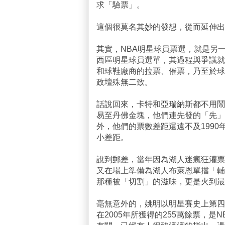
求「驗票」。
這個很莫名其妙的發想，從而延伸出
其實，NBA明星球員票選，就是另
西區明星球員選單，其過程與爭議就
和球鞋廠商的拉票、催票，乃至於球
政壇殊無二致。
話說回來，卡特和亞瑞納斯都不用鬧
易至丹佛金塊，他們連先發的「先」
外，他們的票數差距還遠不及1990
小差距。
說到郵差，當年因為湖人迷瘋狂灌票
又在場上準備為湖人布萊恩單擋「輔
那種被「切割」的滋味，更是火到最
毫無意外的，姚明以明星賽史上第四
在2005年所獲得的255萬餘票，