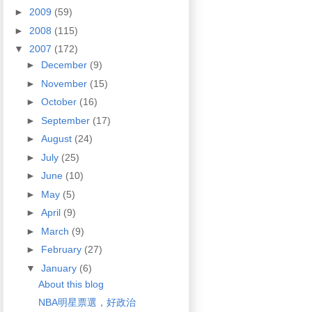
►
2009
(59)
►
2008
(115)
▼
2007
(172)
►
December
(9)
►
November
(15)
►
October
(16)
►
September
(17)
►
August
(24)
►
July
(25)
►
June
(10)
►
May
(5)
►
April
(9)
►
March
(9)
►
February
(27)
▼
January
(6)
About this blog
NBA明星票選，好政治