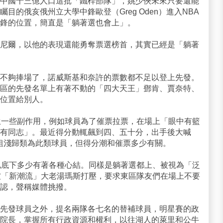
中國十三億人口這批「鐵桿部隊」，姚少俠未來只要還能
目的俄亥俄州立大學中鋒歐登（Greg Oden）進入NBA
鋒的位置，簡直是「躺著選也會上」。
尼爾，以他的表現還能勇奪票選榜首，其實已經是「躺著
不夠捧場了，諾威斯基和奈許的票數都不足以登上先發。
區的先發名單上有著不動的「四大天王」鄧肯、賈奈特、
位置給別人。
生一些副作用，例如球員為了催票拉票，在場上「眼中有籃
有同志」。最近得分動輒飆到四、五十分，出手後大喊
不能粗淺歸類為此類球員，但得分潮和催票多少有關。
私底下多少有著各種心結。同樣是躺著選都上、被視為「泛
被「新潮流」大老湯瑪斯打壓，要求東區隊友們在場上不要
認，聲稱媒體挑撥。
先發球員之外，提名兩隊各七名的替補球員，明星賽的政
院長，掌握所有行政資源和權利，以往湖人的萊里和公牛