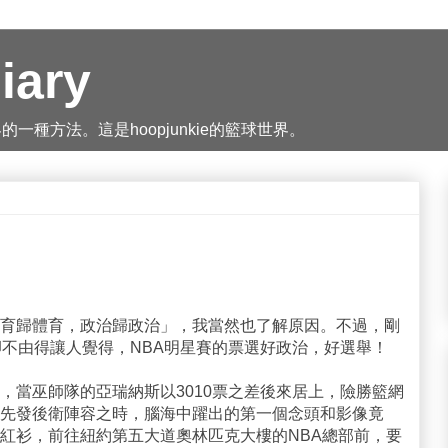
iary
種方法。這是hoopjunkie的籃球世界。
育歸體育，政治歸政治」，我當然也了解原因。不過，剛
卻不由得讓人覺得，NBA明星賽的票選好政治，好選舉！
，當巫師隊的亞瑞納斯以3010票之差後來居上，險勝籃網
先發後衛陣容之時，腦海中躍出的第一個念頭和影像竟
紅衫，前往紐約第五大道奧林匹克大樓的NBA總部前，要