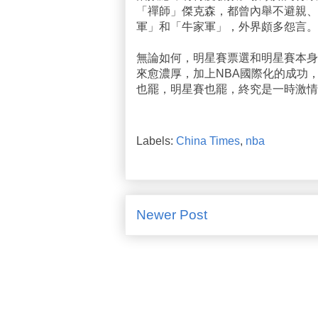
「禪師」傑克森，都曾內舉不避親、
軍」和「牛家軍」，外界頗多怨言。
無論如何，明星賽票選和明星賽本身
來愈濃厚，加上NBA國際化的成功
也罷，明星賽也罷，終究是一時激情
Labels:
China Times
,
nba
Newer Post