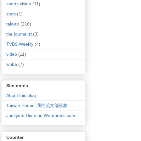
sports vision
(11)
stats
(1)
taiwan
(216)
the journalist
(3)
TVBS Weekly
(4)
video
(11)
wnba
(7)
Site notes
About this blog
Taiwan Hoops: 我的英文部落格
Junkyard Diary on Wordpress.com
Counter