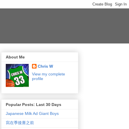
About Me
Chris W
View my complete
profile
Popular Posts: Last 30 Days
Japanese Milk Ad Giant Boys
寫在季後賽之前