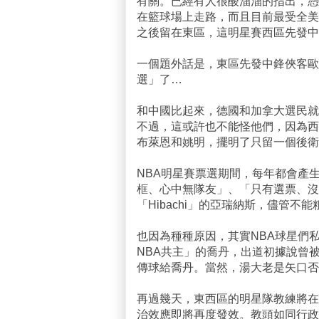
有關。已經有人很酸溜溜的指出，憑
在籃球場上走路，而且目前最受全美矚
之後留在東區，這明星賽西區先發中
一個題外話是，東區先發中鋒俠客歐
選」了…
和中國比起來，德國和加拿大選民就
不過，這或許也不能怪他們，因為西
布萊恩和姚明，擺明了只留一個後衛
NBA明星賽票選期間，每年都會產
框、心中無隊友」、「只有選票、沒
「Hibachi」的亞瑞納斯，儘管
也因為種種原因，其實NBA球星們
NBA共主」的喬丹，出道初據說曾
傳球給喬丹。當然，湯大老是矢口否
再過幾天，東西區的明星隊教練將在
治效應即將再度發效。教頭如同行政