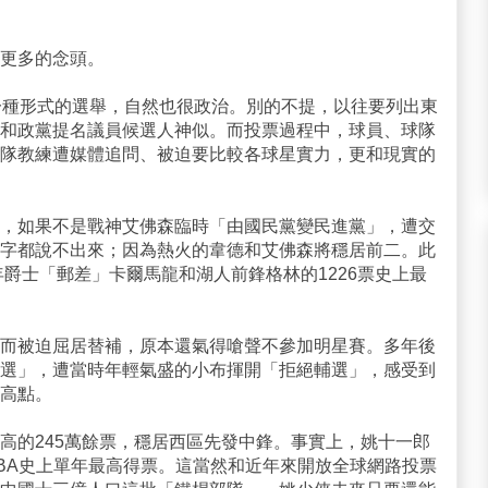
更多的念頭。
一種形式的選舉，自然也很政治。別的不提，以往要列出東
和政黨提名議員候選人神似。而投票過程中，球員、球隊
隊教練遭媒體追問、被迫要比較各球星實力，更和現實的
，如果不是戰神艾佛森臨時「由國民黨變民進黨」，遭交
字都說不出來；因為熱火的韋德和艾佛森將穩居前二。此
年爵士「郵差」卡爾馬龍和湖人前鋒格林的1226票史上最
而被迫屈居替補，原本還氣得嗆聲不參加明星賽。多年後
選」，遭當時年輕氣盛的小布揮開「拒絕輔選」，感受到
高點。
高的245萬餘票，穩居西區先發中鋒。事實上，姚十一郎
是NBA史上單年最高得票。這當然和近年來開放全球網路投票