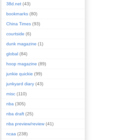
38d.net
(43)
bookmarks
(80)
China Times
(93)
courtside
(6)
dunk magazine
(1)
global
(84)
hoop magazine
(89)
junkie quickie
(99)
junkyard diary
(43)
misc
(110)
nba
(305)
nba draft
(25)
nba preview/review
(41)
ncaa
(238)