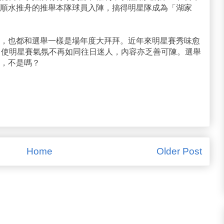
順水推舟的推舉本隊球員入陣，搞得明星隊成為「湖家
，也都和選舉一樣是場年度大拜拜。近年來明星賽秀味愈
，使明星賽氣氛不再如同往日迷人，內容亦乏善可陳。選舉
，不是嗎？
Home
Older Post