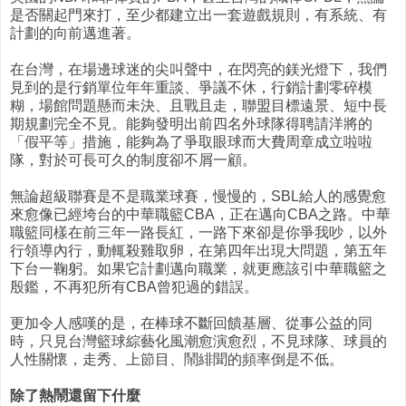
是否關起門來打，至少都建立出一套遊戲規則，有系統、有
計劃的向前邁進著。
在台灣，在場邊球迷的尖叫聲中，在閃亮的鎂光燈下，我們
見到的是行銷單位年年重談、爭議不休，行銷計劃零碎模
糊，場館問題懸而未決、且戰且走，聯盟目標遠景、短中長
期規劃完全不見。能夠發明出前四名外球隊得聘請洋將的
「假平等」措施，能夠為了爭取眼球而大費周章成立啦啦
隊，對於可長可久的制度卻不屑一顧。
無論超級聯賽是不是職業球賽，慢慢的，SBL給人的感覺愈
來愈像已經垮台的中華職籃CBA，正在邁向CBA之路。中華
職籃同樣在前三年一路長紅，一路下來卻是你爭我吵，以外
行領導內行，動輒殺雞取卵，在第四年出現大問題，第五年
下台一鞠躬。如果它計劃邁向職業，就更應該引中華職籃之
殷鑑，不再犯所有CBA曾犯過的錯誤。
更加令人感嘆的是，在棒球不斷回饋基層、從事公益的同
時，只見台灣籃球綜藝化風潮愈演愈烈，不見球隊、球員的
人性關懷，走秀、上節目、鬧緋聞的頻率倒是不低。
除了熱鬧還留下什麼