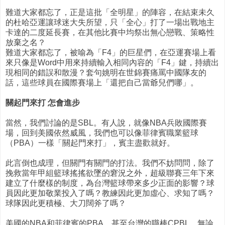
難道大家都忘了，正是這批「全明星」的陣容，在結束未久
的杜哈亞運讓球迷大失所望，只「全心」打了一場出戰地主
卡達的二度延長賽，在其他比賽中均祭出無心戀戰、策略性
放棄之名？
難道大家都忘了，被喻為「F4」的巨星們，在亞運賽場上看
來只像是Word中用來持續輸入相同內容的「F4」鍵，持續出
現相同的錯誤和散漫？套句姚明在世錦賽痛罵中國隊友的
話，這些球員在國際賽場上「還把自己當爺兒們哪」。
關起門來打 怎會進步
當然，我們討論的是SBL。有人說，就像NBA兵敗國際賽
場，回到美國依然威風，我們也可以像菲律賓職業籃球
（PBA）一樣「關起門來打」，賓主盡歡就好。
此言倒也成理，但關門有關門的打法。我們不妨問問，除了
挽救當年甲組籃球搖搖欲墜的窘況之外，超級聯賽三年下來
建立了什麼樣的制度，為台灣籃球帶來多少正面的影響？球
員因此更加敬業投入了嗎？教練因此更加虛心、求知了嗎？
球隊因此更積極、大刀闊斧了嗎？
美國的NBA和菲律賓的PBA，甚至台灣的職棒CPBL，無論