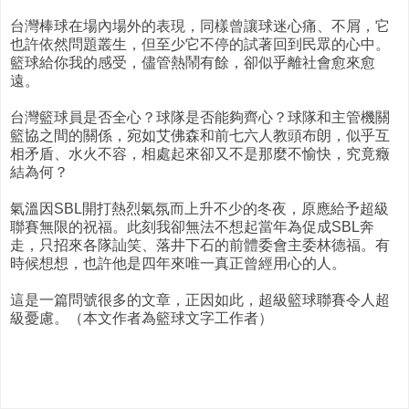
台灣棒球在場內場外的表現，同樣曾讓球迷心痛、不屑，它
也許依然問題叢生，但至少它不停的試著回到民眾的心中。
籃球給你我的感受，儘管熱鬧有餘，卻似乎離社會愈來愈
遠。
台灣籃球員是否全心？球隊是否能夠齊心？球隊和主管機關
籃協之間的關係，宛如艾佛森和前七六人教頭布朗，似乎互
相矛盾、水火不容，相處起來卻又不是那麼不愉快，究竟癥
結為何？
氣溫因SBL開打熱烈氣氛而上升不少的冬夜，原應給予超級
聯賽無限的祝福。此刻我卻無法不想起當年為促成SBL奔
走，只招來各隊訕笑、落井下石的前體委會主委林德福。有
時候想想，也許他是四年來唯一真正曾經用心的人。
這是一篇問號很多的文章，正因如此，超級籃球聯賽令人超
級憂慮。（本文作者為籃球文字工作者）