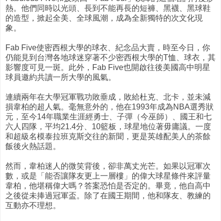
熱。他們同時以光頭、長到不能再長的短褲、黑襪、黑球鞋
的造型，掀起全美、全球風潮，成為全新獨特的次文化現
象。
Fab Five使密西根大學的球衣、紀念品大賣，時至今日，你
仍能見到台灣各地球迷穿著不少密西根大學的T恤、球衣，其
影響度可見一斑。此外，Fab Five也開啟往後美國高中明星
球員邀約共讀一所大學的風氣。
連續兩年在大學冠軍戰功敗垂成，敗給杜克、北卡，並未減
損韋柏的超人氣。毫無意外的，他在1993年成為NBA選秀狀
元，至今14年職業生涯經勇士、子彈（今巫師）、國王和七
六人四隊，平均21.4分、10籃板，球星地位著毋庸議。一度
和超級名模泰拉班克斯交往的新聞，更是英雄配美人的茶餘
飯後火熱話題。
然而，韋柏迷人的微笑背後，卻非萬丈光芒。如果以冠軍次
數，或是「能否讓隊友更上一層樓」的偉大球星條件來評量
韋柏，他堪稱偉大嗎？答案恐怕是否定的。畢竟，他自高中
之後從未捧過冠軍盃。除了在國王期間，他和隊友、教練的
互動亦不理想。