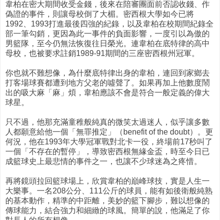
韋柏在密大期間收受金錢，後來在陪審團面前否認收錢、作
偽證的事件，則讓母校倒了大楣。密西根大學如今已將
1992、1993打進最後四強的紀錄，以及韋柏在校期間紀錄全
部一筆勾銷，更因為此一事件的負面影響，一度引以為傲的
男籃隊，至今仍無法恢復往日榮光。連韋柏在底特律的高中
母校，也被要求註銷1989-91期間的三座密西根州冠軍。
你也就不難想像，為什麼底特律出身的韋柏，連回到家鄉去
打客場球賽都遭到地方父老的噓聲了。如果再加上他數度鬧
出的吸大麻「麻」煩，韋柏應該不會是符合一般定義的偉大
球星。
只不過，他那充滿童稚般純真的微笑太過迷人，似乎讓多數
人都願意給他一個「無罪推定」（benefit of the doubt）。更
何況，他在1993年大學冠軍戰對北卡一役，終場前17秒叫了
一個「不存在的暫停」，導致密西根無緣金盃，時至今日已
成籃球史上最悲情的事件之一，也讓不少球迷為之疼惜。
再將鏡頭拉回籃球場上，欣賞韋柏的巔峰球技，實是人生一
大樂事。一名208公分、111公斤的球員，能有如後衛般純熟
的基本動作，精準的中距離，美妙的籃下腳步，難以想像的
傳球能力，結合強力和細緻的球風。簡單的說，他滿足了你