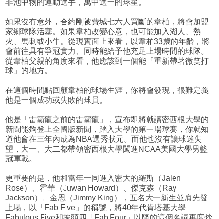
非池中物的運動選手，萬中選一的球星。
如果沒有意外，合約剛被費城七六人買斷的韋柏，將會加盟
家鄉球隊活塞。如果韋柏改變心意，也可能加入湖人、熱
火、馬刺或小牛。從現實面上來看，以韋柏33歲的年齡，將
會前往具有爭冠實力、同時能給予他充足上場時間的球隊。
從韋柏父親的角度來看，他應該到一個能「重新帶著微笑打
球」的地方。
在這個時間點回顧韋柏的球場生涯，你將會發現，很難定義
他是一個成功或失敗的球員。
他是「雷霸龍之前的雷霸龍」，宣布即將就讀密西根大學的
新聞能夠登上全國版新聞，踏入大學的第一場球賽，你就知
道他會在三年內成為NBA選秀狀元。而他也沒有讓球迷失
望，大一、大二都帶領密西根大學闖進NCAA美國大學男籃
冠軍戰。
更重要的是，他和當年一同進入密大的羅斯（Jalen
Rose）、霍華（Juwan Howard）、傑克森（Ray
Jackson）、金恩（Jimmy King），五名大一新生並肩先發
上場，以「Fab Five」的稱號，將40年代肯塔基大學
Fabulous Five和披頭四「Fab Four」以降的這個名詞再度炒