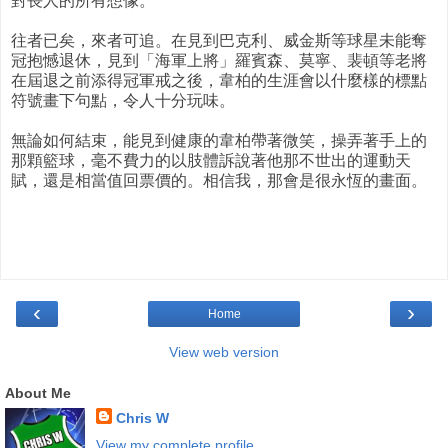
對長人的所有想像。
往者已矣，來者可追。在見到巴克利、威金斯等球星未能奪
冠抱憾退休，見到「海軍上將」羅賓森、莫寧、裴頓等老將
在屆退之前添得冠軍戒之後，韋柏的生涯會以什麼樣的標點
符號畫下句點，令人十分玩味。
無論如何結束，能見到健康的韋柏帶著微笑，操弄著手上的
那顆籃球，毫不費力的以肢體訴說著他那不世出的運動天
賦，還是相當值回票價的。相信我，那會是很永恆的畫面。
‹
›
Home
View web version
About Me
Chris W
View my complete profile