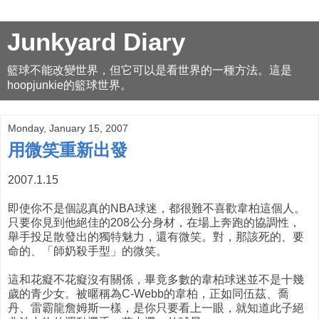
Junkyard Diary
籃球不能改變世界，但它可以是看世界的一種方法。這是
hoopjunkie的籃球世界。
Monday, January 15, 2007
用微笑重新出發
2007.1.15
即使你不是個認真的NBA球迷，都很難不喜歡韋柏這個人。
只要你見到他絕佳的208公分身材，在場上奔跑的協調性，
舉手投足散發出的獨特魅力，還有微笑。對，那該死的、要
命的、「師奶殺手型」的微笑。
這和花癡不花癡沒有關係，畢竟多數的韋柏球迷並不是十幾
歲的青少女。被暱稱為C-Webb的韋柏，正如同伍茲、喬
丹、雷霸龍詹姆斯一樣，是你只要看上一眼，就知道此子絕