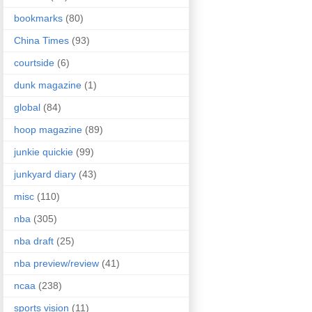
bookmarks
(80)
China Times
(93)
courtside
(6)
dunk magazine
(1)
global
(84)
hoop magazine
(89)
junkie quickie
(99)
junkyard diary
(43)
misc
(110)
nba
(305)
nba draft
(25)
nba preview/review
(41)
ncaa
(238)
sports vision
(11)