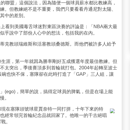
員的聯盟」這個說法，因為隨便一個球員薪水都比教練高，
練。但教練絕不是不重要，我們只要看看丹通尼對太陽、
其中的差別。
路上看到美國毒舌球迷對東區決賽的評論是：「NBA兩大最
似乎說中了部份人心中的想法，包括我的在內。
蒂克教頭瑞維斯和活塞教頭桑德斯。而他們被許多人給予
教練生涯，第一年就因為勝率剛好五成獲選年度最佳教練。但
不太突出，季後賽頂多到首輪就打包。2004年起轉至波士
看飯碗也快不保，塞隊卻在此時打造了「GAP」三人組，讓
(ego)，簡單的說，搞得定球員的脾氣，但是在場上能
慢。
狼和現在塞隊頭號球星賈奈特一同打拼，十年下來的特
也經常領完首輪紀念品就回家了。他唯一的千古絕唱
軍戰。