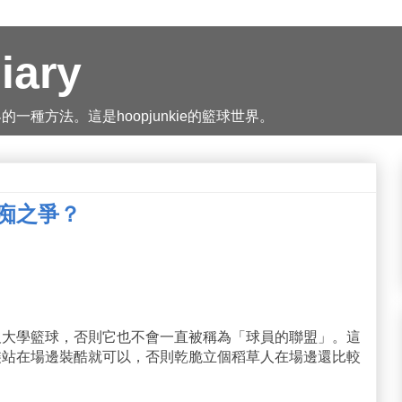
iary
種方法。這是hoopjunkie的籃球世界。
白痴之爭？
及大學籃球，否則它也不會一直被稱為「球員的聯盟」。這
裝站在場邊裝酷就可以，否則乾脆立個稻草人在場邊還比較