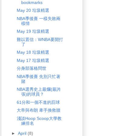
bookmarks
May 20 垃圾精選
NBA季後賽 一樣失敗兩
樣情
May 19 垃圾精選
難以置信：WNBA要開打
了
May 18 垃圾精選
May 17 垃圾精選
分身部落格問世
NBA季後賽 先別只忙著
賭
NBA選秀史上最爛(最誇
張)的球員？
61分和一個不進的罰球
大帝與布朗 牽手換救贖
淺談Hoop Scoop大學教
練排名
►
April
(8)