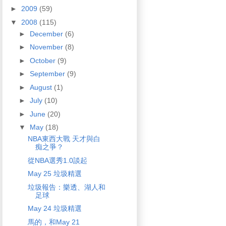
►
2009
(59)
▼
2008
(115)
►
December
(6)
►
November
(8)
►
October
(9)
►
September
(9)
►
August
(1)
►
July
(10)
►
June
(20)
▼
May
(18)
NBA東西大戰 天才與白
痴之爭？
從NBA選秀1.0談起
May 25 垃圾精選
垃圾報告：樂透、湖人和
足球
May 24 垃圾精選
馬的，和May 21