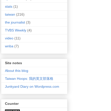
stats
(1)
taiwan
(216)
the journalist
(3)
TVBS Weekly
(4)
video
(11)
wnba
(7)
Site notes
About this blog
Taiwan Hoops: 我的英文部落格
Junkyard Diary on Wordpress.com
Counter