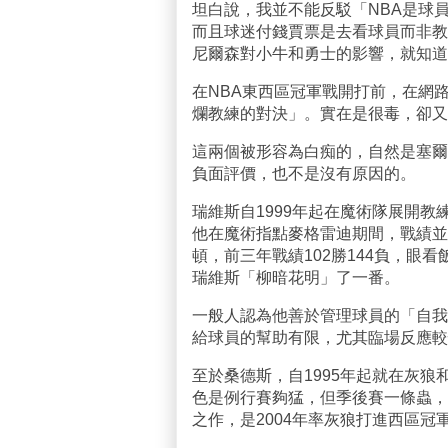
坦白說，我並不能反駁「NBA是球
而且球迷付錢賈票是去看球員而非教
尼爾森對小牛和勇士的影響，就知道
在NBA東西區冠軍戰開打前，在網
爛教練的對決」。實在是很毒，卻又
這兩個被形容為白痴的，自然是塞爾
負面評價，也不是沒有原因的。
瑞維斯自1999年起在魔術隊展開
他在魔術指點麥格雷迪期間，戰績並
頓，前三年戰績102勝144負，眼
瑞維斯「柳暗花明」了一番。
一般人認為他善於管理球員的「自我」
給球員的幫助有限，尤其臨場反應較
至於桑德斯，自1995年起就在灰
色是例行賽夠猛，但季後賽一條蟲，
之作，是2004年率灰狼打進西區冠