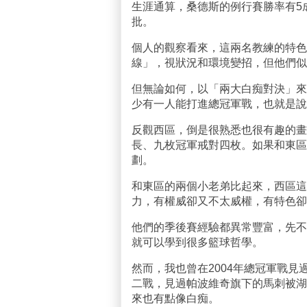
生涯通算，桑德斯的例行賽勝率有5成
批。
個人的觀察看來，這兩名教練的特色
線」，視狀況和環境變招，但他們似
但無論如何，以「兩大白痴對決」來
少有一人能打進總冠軍戰，也就是說
反觀西區，倒是很熟悉也很有趣的畫
長、九枚冠軍戒對四枚。如果和東區
劃。
和東區的兩個小老弟比起來，西區這
力，有權威卻又不太威權，有特色卻
他們的季後賽經驗都異常豐富，先不
就可以學到很多籃球哲學。
然而，我也曾在2004年總冠軍戰見
二戰，見過帕波維奇旗下的馬刺被湖
來也有點像白痴。