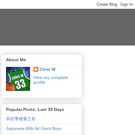
About Me
Chris W
View my complete
profile
Popular Posts: Last 30 Days
寫在季後賽之前
Japanese Milk Ad Giant Boys