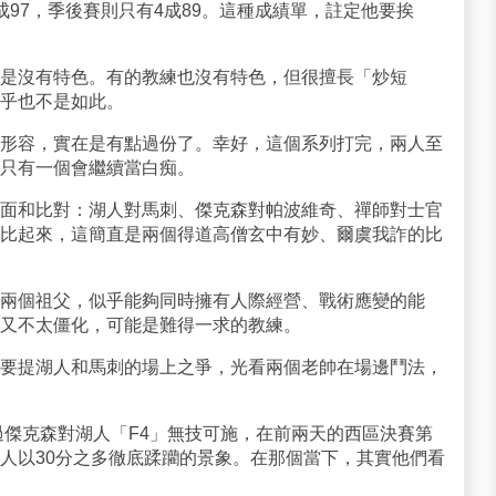
97，季後賽則只有4成89。這種成績單，註定他要挨
是沒有特色。有的教練也沒有特色，但很擅長「炒短
乎也不是如此。
形容，實在是有點過份了。幸好，這個系列打完，兩人至
只有一個會繼續當白痴。
面和比對：湖人對馬刺、傑克森對帕波維奇、禪師對士官
比起來，這簡直是兩個得道高僧玄中有妙、爾虞我詐的比
兩個祖父，似乎能夠同時擁有人際經營、戰術應變的能
又不太僵化，可能是難得一求的教練。
要提湖人和馬刺的場上之爭，光看兩個老帥在場邊鬥法，
過傑克森對湖人「F4」無技可施，在前兩天的西區決賽第
人以30分之多徹底蹂躪的景象。在那個當下，其實他們看