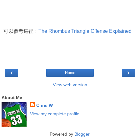
可以參考這裡：
The Rhombus Triangle Offense Explained
‹
›
Home
View web version
About Me
Chris W
View my complete profile
Powered by
Blogger
.