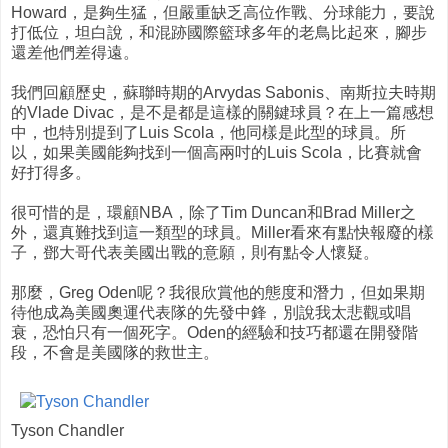
Howard，是夠生猛，但嚴重缺乏高位作戰、分球能力，要說
打低位，坦白說，和混跡國際籃球多年的老鳥比起來，腳步
還差他們差得遠。
我們回顧歷史，蘇聯時期的Arvydas Sabonis、南斯拉夫時期
的Vlade Divac，是不是都是這樣的關鍵球員？在上一篇感想
中，也特別提到了Luis Scola，他同樣是此型的球員。所
以，如果美國能夠找到一個高兩吋的Luis Scola，比賽就會
好打得多。
很可惜的是，環顧NBA，除了Tim Duncan和Brad Miller之
外，還真難找到這一類型的球員。Miller看來有點快報廢的樣
子，鄧大哥代表美國出戰的意願，則有點令人懷疑。
那麼，Greg Oden呢？我很欣賞他的態度和潛力，但如果期
待他成為美國奧運代表隊的先發中鋒，別說我太悲觀或唱
衰，恐怕只有一個死字。Oden的經驗和技巧都還在開發階
段，不會是美國隊的救世主。
Tyson Chandler