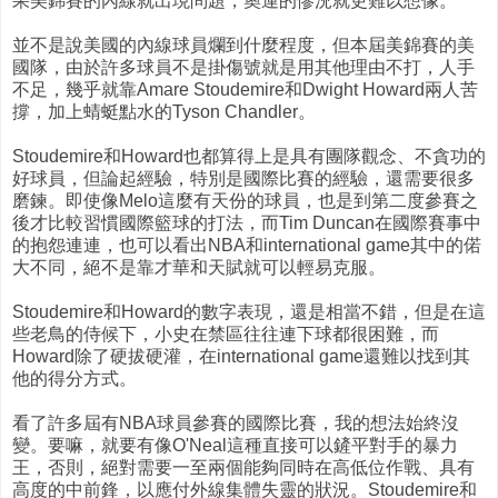
果美錦賽的內線就出現問題，奧運的慘況就更難以想像。
並不是說美國的內線球員爛到什麼程度，但本屆美錦賽的美
國隊，由於許多球員不是掛傷號就是用其他理由不打，人手
不足，幾乎就靠Amare Stoudemire和Dwight Howard兩人苦
撐，加上蜻蜓點水的Tyson Chandler。
Stoudemire和Howard也都算得上是具有團隊觀念、不貪功的
好球員，但論起經驗，特別是國際比賽的經驗，還需要很多
磨鍊。即使像Melo這麼有天份的球員，也是到第二度參賽之
後才比較習慣國際籃球的打法，而Tim Duncan在國際賽事中
的抱怨連連，也可以看出NBA和international game其中的偌
大不同，絕不是靠才華和天賦就可以輕易克服。
Stoudemire和Howard的數字表現，還是相當不錯，但是在這
些老鳥的侍候下，小史在禁區往往連下球都很困難，而
Howard除了硬拔硬灌，在international game還難以找到其
他的得分方式。
看了許多屆有NBA球員參賽的國際比賽，我的想法始終沒
變。要嘛，就要有像O'Neal這種直接可以鏟平對手的暴力
王，否則，絕對需要一至兩個能夠同時在高低位作戰、具有
高度的中前鋒，以應付外線集體失靈的狀況。Stoudemire和