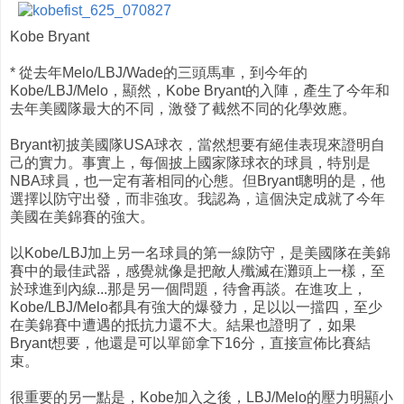
Kobe Bryant
* 從去年Melo/LBJ/Wade的三頭馬車，到今年的
Kobe/LBJ/Melo，顯然，Kobe Bryant的入陣，產生了今年和
去年美國隊最大的不同，激發了截然不同的化學效應。
Bryant初披美國隊USA球衣，當然想要有絕佳表現來證明自
己的實力。事實上，每個披上國家隊球衣的球員，特別是
NBA球員，也一定有著相同的心態。但Bryant聰明的是，他
選擇以防守出發，而非強攻。我認為，這個決定成就了今年
美國在美錦賽的強大。
以Kobe/LBJ加上另一名球員的第一線防守，是美國隊在美錦
賽中的最佳武器，感覺就像是把敵人殲滅在灘頭上一樣，至
於球進到內線...那是另一個問題，待會再談。在進攻上，
Kobe/LBJ/Melo都具有強大的爆發力，足以以一擋四，至少
在美錦賽中遭遇的抵抗力還不大。結果也證明了，如果
Bryant想要，他還是可以單節拿下16分，直接宣佈比賽結
束。
很重要的另一點是，Kobe加入之後，LBJ/Melo的壓力明顯小