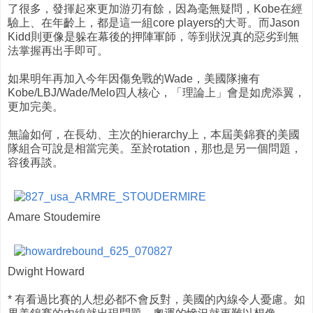
了很多，發揮起來更加游刃有餘，因為毫無疑問，Kobe在經
驗上、在年齡上，都是這一組core players的大哥。而Jason
Kidd則更像是躲在幕後的押陣軍師，等到狀況真的惡劣到無
法掌握再出手即可。
如果明年再加入今年因傷免戰的Wade，美國隊擁有
Kobe/LBJ/Wade/Melo四人核心，「理論上」會是如虎添翼，
更加完美。
無論如何，在長幼、主次的hierarchy上，本屆美錦賽的美國
隊組合可說是相當完美。至於rotation，那也是另一個問題，
容後再談。
Amare Stoudemire
Dwight Howard
* 有看過比賽的人想必都不會反對，美國的內線令人憂慮。如