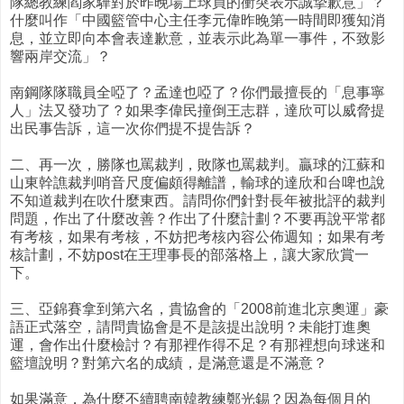
隊總教練閻家驊對於昨晚場上球員的衝突表示誠摯歉意」？
什麼叫作「中國籃管中心主任李元偉昨晚第一時間即獲知消
息，並立即向本會表達歉意，並表示此為單一事件，不致影
響兩岸交流」？
南鋼隊隊職員全啞了？孟達也啞了？你們最擅長的「息事寧
人」法又發功了？如果李偉民撞倒王志群，達欣可以威脅提
出民事告訴，這一次你們提不提告訴？
二、再一次，勝隊也罵裁判，敗隊也罵裁判。贏球的江蘇和
山東幹譙裁判哨音尺度偏頗得離譜，輸球的達欣和台啤也說
不知道裁判在吹什麼東西。請問你們針對長年被批評的裁判
問題，作出了什麼改善？作出了什麼計劃？不要再說平常都
有考核，如果有考核，不妨把考核內容公佈週知；如果有考
核計劃，不妨post在王理事長的部落格上，讓大家欣賞一
下。
三、亞錦賽拿到第六名，貴協會的「2008前進北京奧運」豪
語正式落空，請問貴協會是不是該提出說明？未能打進奧
運，會作出什麼檢討？有那裡作得不足？有那裡想向球迷和
籃壇說明？對第六名的成績，是滿意還是不滿意？
如果滿意，為什麼不續聘南韓教練鄭光錫？因為每個月的