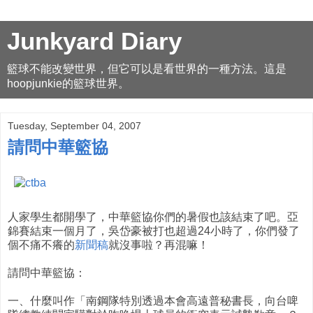
Junkyard Diary
籃球不能改變世界，但它可以是看世界的一種方法。這是
hoopjunkie的籃球世界。
Tuesday, September 04, 2007
請問中華籃協
人家學生都開學了，中華籃協你們的暑假也該結束了吧。亞
錦賽結束一個月了，吳岱豪被打也超過24小時了，你們發了
個不痛不癢的
新聞稿
就沒事啦？再混嘛！
請問中華籃協：
一、什麼叫作「南鋼隊特別透過本會高遠普秘書長，向台啤