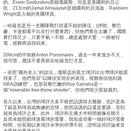
的。Enver Soobzokov原籍俄羅斯，但是是美國和約旦公
民，213cm的Jamal Almaaytah是德國和約旦混血，Rashiem
Wright是入籍的美國球員。
-- 哈薩克是另一支團隊戰打得還不錯的隊伍，(伊朗、黎巴
嫩、卡達都看不出在打什麼東西)，但他們實在太嫩了，國際
賽打得又少，只要手氣一不順，總是處變大驚，一路被狂
電，很難再追得回來。
209cm的中前鋒Anton Ponomarev，過去一年來進步不大，
很可惜，應該不要再留在哈薩克打才是。
-- 依照"國外友人"的說法，瓊斯盃的英文球評比台灣球評敢講
得多了。他們形容"以陳信安現在的表現，很難相信他到過
NBA訓練營"，也形容黎巴嫩的Roy Samaha是一
個"miserable free-throw shooter"。但他們很少質疑裁判。
長久以來，台灣的球評大多不敢把話講得太難聽，也許是為
了顧及和球員或教練的交情，然而該講的話還是要講，否則
就有負球評之名。此外，球評和主播大半時間都像在聊天，
反而未能照顧球迷看球的需要。我知道培養一個好球評需要
時間，但長期以來球評水準的停滯不前，證明這些評論者並
未嚴格的要求自己。