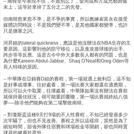
-- 南韓至今表現不佳，不過別忘了，金周成和方成允都因傷
未上，這等於拿掉了五分之二的先發。
但南韓愈來愈不準，是不爭的事實，所以教練崔富永在接受
媒體訪問時說：不是我們變不準，是其他國家都變準，也許
只是搪塞之詞。
河昇鎮的lateral quickness，應該是他沒辦法在NBA生存的主
要原因。這影響到他的防守移位，以及進攻接球後的出手、
跨步等等反應。這是古今中外大多數長人都有的問題，也是
為什麼Kareem Abdul-Jabbar、Shaq O'Neal和Greg Oden等
長人特殊的原因。
-- 中華隊在亞錦賽D組的賽程，第一場就遇上敘利亞，這不知
是好事或壞事。往好處看，第一場比賽大家都還在適應期，
所以可以火中取栗，往壞處看，中華隊如果沒有辦法在賽前
就保持最佳狀況，很可能重蹈覆轍，第一場比賽就終結八強
夢──除非他們能夠在第二場擊敗南韓。
-- 對瓊斯盃這種9天打9場的不人性賽程，不知已經發過多少
次牢騷了，但也不見改善。賽程之所以這樣排，當然是為了
縮短時間，節省外隊住宿費和球場租金等開銷，卻也同時置
球員的健康於度外。