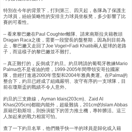
特別在今年的背景下，打到第三、四天起，各隊為了保護主
力球員，紛紛策略性的安排主力球員坐板凳，多少影響了比
賽的可看性。
-- 看來黎巴嫩在Paul Coughter離隊、請來南斯拉夫籍教頭
Dragan Raca之後，需要一段蠻長的盤整期，因為到目前為
止，黎巴嫩又走回了Joe Vogel+Fadi Khatib兩人籃球的老路
子，而這樣子的黎巴嫩並不難打。
-- 真正難打的，反倒成了約旦。約旦聘請的葡萄牙教練Mario
Palma也不是省油的燈，1999-2005年間帶領安哥拉國家
隊，曾經打進過2000年雪梨和2004年雅典奧運。在Palma的
整合下，約旦已經成了組織嚴明、攻守有序的一支球隊，目
前在瓊斯盃的戰績不令人意外。
約旦的三支鋒線，Ayman Idais(203cm)、Zaid Al
Khas(205cm)都能內能外，超級難搞，201cm的Islam Abbas
原籍巴勒斯坦，則扮演籃下的苦力推土機，專幹髒活。這三
人加起來的戰力相當可怕。
查了一下約旦名單，他們幾乎快一半的球員是歸化或入籍