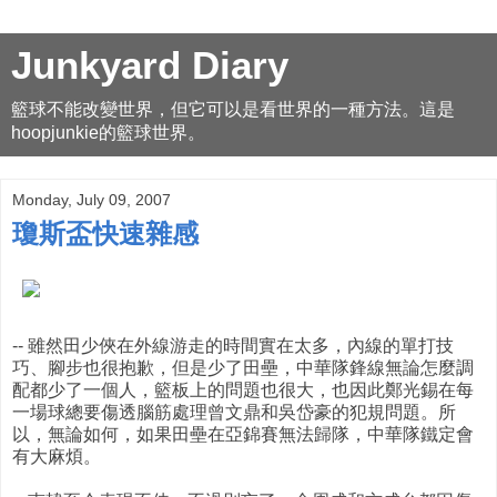
Junkyard Diary
籃球不能改變世界，但它可以是看世界的一種方法。這是
hoopjunkie的籃球世界。
Monday, July 09, 2007
瓊斯盃快速雜感
-- 雖然田少俠在外線游走的時間實在太多，內線的單打技
巧、腳步也很抱歉，但是少了田壘，中華隊鋒線無論怎麼調
配都少了一個人，籃板上的問題也很大，也因此鄭光錫在每
一場球總要傷透腦筋處理曾文鼎和吳岱豪的犯規問題。所
以，無論如何，如果田壘在亞錦賽無法歸隊，中華隊鐵定會
有大麻煩。