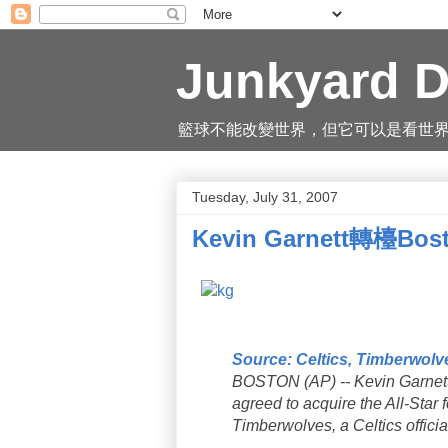
Junkyard D
籃球不能改變世界，但它可以是看世界的一
Tuesday, July 31, 2007
Kevin Garnett轉檯Bos
Source: Celtics, Timberwolv
BOSTON (AP) -- Kevin Garnett 
agreed to acquire the All-Star 
Timberwolves, a Celtics offici