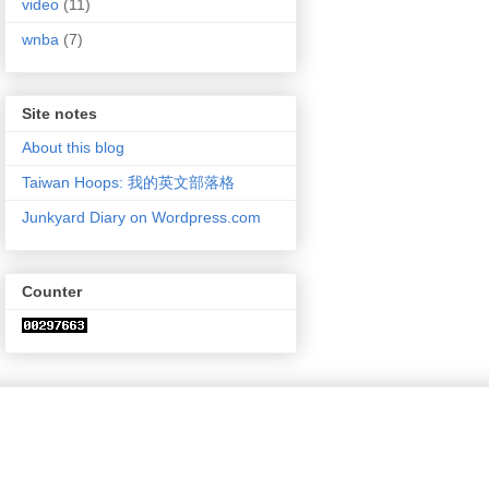
video
(11)
wnba
(7)
Site notes
About this blog
Taiwan Hoops: 我的英文部落格
Junkyard Diary on Wordpress.com
Counter