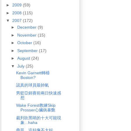
►
2009
(59)
►
2008
(115)
▼
2007
(172)
►
December
(9)
►
November
(15)
►
October
(16)
►
September
(17)
►
August
(24)
▼
July
(25)
Kevin Garnett轉檯
Boston?
認真的球員最帥氣
男籃亞錦賽前兩日快速感
想
Wake Forest教練Skip
Prosser心臟病暴斃
裁判吹黑哨的十大可能現
象...haha
壘哥，這好像不太好...