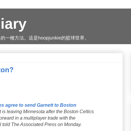
iary
種方法。這是hoopjunkie的籃球世界。
ton?
es agree to send Garnett to Boston
is leaving Minnesota after the Boston Celtics
forward in a multiplayer trade with the
al told The Associated Press on Monday.