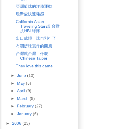
亞洲籃球的洋務運動
瓊斯盃快速雜感
California Asian
Traveling Stars訪台對
抗HBL球隊
出口成髒，球也別打了
有關籃球寫作的回應
台灣就台灣，什麼
Chinese Taipei
They love this game
►
June
(10)
►
May
(5)
►
April
(9)
►
March
(9)
►
February
(27)
►
January
(6)
►
2006
(23)