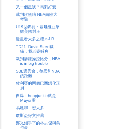
又一個星號？馬刺好衰
裁判吹黑哨 NBA面臨大
考驗
U19世錦賽：塞爾維亞擊
敗美國封王
漫畫看太多之櫻木J.R.
TD21: David Stern喊
痛，我老婆喊爽
裁判涉嫌操控比分，NBA
is in big trouble
SBL選秀會．德國和NBA
的距離
敘利亞的兩個巴西歸化球
員
自爆：hoopjunkie就是
Mayor啦
易建聯，想太多
瓊斯盃好文推薦
鄭光錫手下的林志傑與吳
岱豪