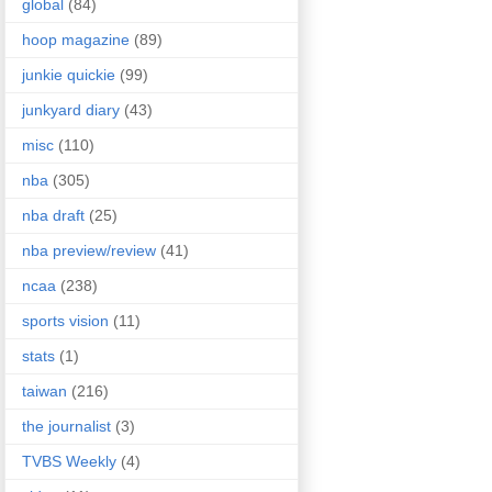
global
(84)
hoop magazine
(89)
junkie quickie
(99)
junkyard diary
(43)
misc
(110)
nba
(305)
nba draft
(25)
nba preview/review
(41)
ncaa
(238)
sports vision
(11)
stats
(1)
taiwan
(216)
the journalist
(3)
TVBS Weekly
(4)