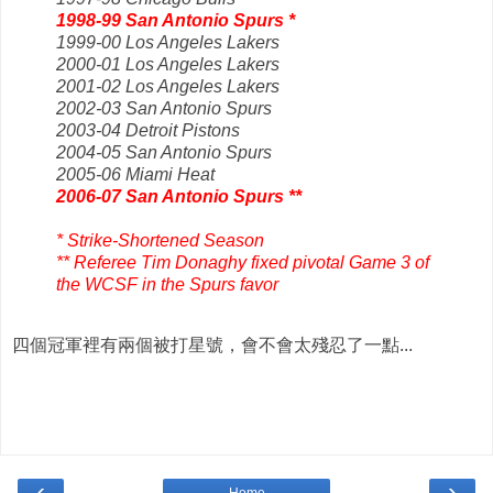
1998-99 San Antonio Spurs *
1999-00 Los Angeles Lakers
2000-01 Los Angeles Lakers
2001-02 Los Angeles Lakers
2002-03 San Antonio Spurs
2003-04 Detroit Pistons
2004-05 San Antonio Spurs
2005-06 Miami Heat
2006-07 San Antonio Spurs **
* Strike-Shortened Season
** Referee Tim Donaghy fixed pivotal Game 3 of
the WCSF in the Spurs favor
四個冠軍裡有兩個被打星號，會不會太殘忍了一點...
‹
›
Home