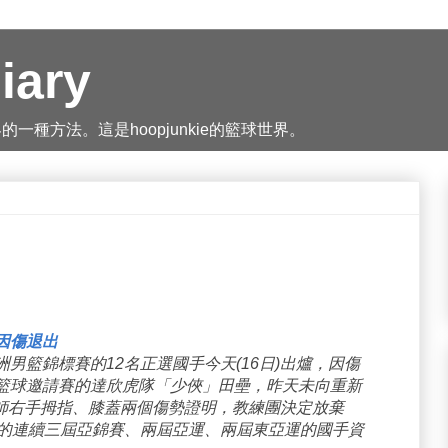
iary
種方法。這是hoopjunkie的籃球世界。
因傷退出
男籃錦標賽的12名正選國手今天(16日)出爐，因傷
際籃球邀請賽的達欣虎隊「少俠」田壘，昨天未向重新
師右手拇指、膝蓋兩個傷勢證明，教練團決定放棄
起的連續三屆亞錦賽、兩屆亞運、兩屆東亞運的國手資