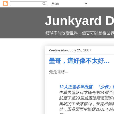
Junkyard D
籃球不能改變世界，但它可以是看世界的一
Wednesday, July 25, 2007
壘哥，這好像不太好...
先是這樣...
12人正選名單出爐 「少俠」
中華男籃隊日本德島第24屆亞洲
缺席了第29屆威廉瓊斯盃國
集訓的中華隊報到，並提出醫
他，田壘因而中斷從2001年