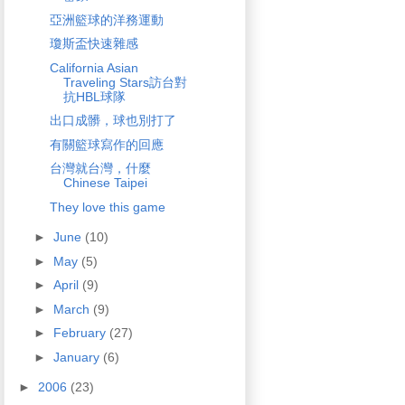
亞洲籃球的洋務運動
瓊斯盃快速雜感
California Asian
Traveling Stars訪台對
抗HBL球隊
出口成髒，球也別打了
有關籃球寫作的回應
台灣就台灣，什麼
Chinese Taipei
They love this game
►
June
(10)
►
May
(5)
►
April
(9)
►
March
(9)
►
February
(27)
►
January
(6)
►
2006
(23)