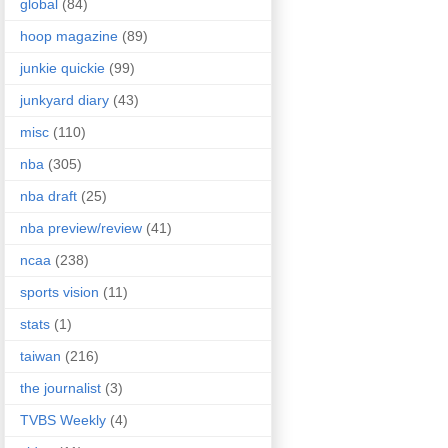
global
(84)
hoop magazine
(89)
junkie quickie
(99)
junkyard diary
(43)
misc
(110)
nba
(305)
nba draft
(25)
nba preview/review
(41)
ncaa
(238)
sports vision
(11)
stats
(1)
taiwan
(216)
the journalist
(3)
TVBS Weekly
(4)