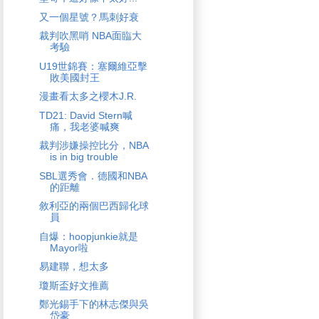
又一個星號？馬刺好衰
裁判吹黑哨 NBA面臨大
考驗
U19世錦賽：塞爾維亞擊
敗美國封王
漫畫看太多之櫻木J.R.
TD21: David Stern喊
痛，我老婆喊爽
裁判涉嫌操控比分，NBA
is in big trouble
SBL選秀會．德國和NBA
的距離
敘利亞的兩個巴西歸化球
員
自爆：hoopjunkie就是
Mayor啦
易建聯，想太多
瓊斯盃好文推薦
鄭光錫手下的林志傑與吳
岱豪