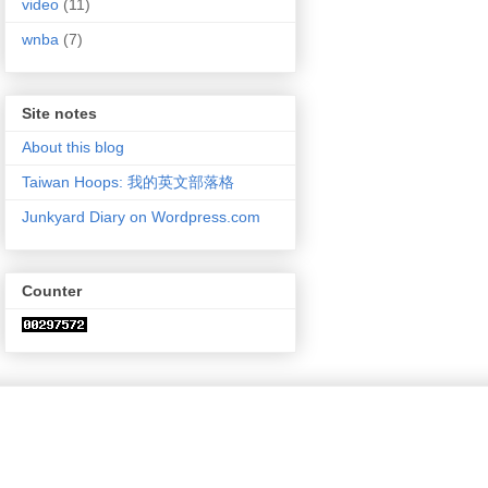
video
(11)
wnba
(7)
Site notes
About this blog
Taiwan Hoops: 我的英文部落格
Junkyard Diary on Wordpress.com
Counter