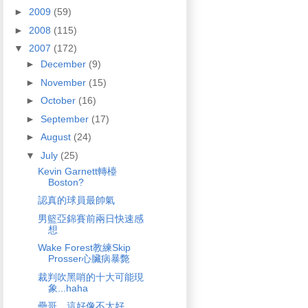
►
2009
(59)
►
2008
(115)
▼
2007
(172)
►
December
(9)
►
November
(15)
►
October
(16)
►
September
(17)
►
August
(24)
▼
July
(25)
Kevin Garnett轉檯
Boston?
認真的球員最帥氣
男籃亞錦賽前兩日快速感
想
Wake Forest教練Skip
Prosser心臟病暴斃
裁判吹黑哨的十大可能現
象...haha
壘哥，這好像不太好...